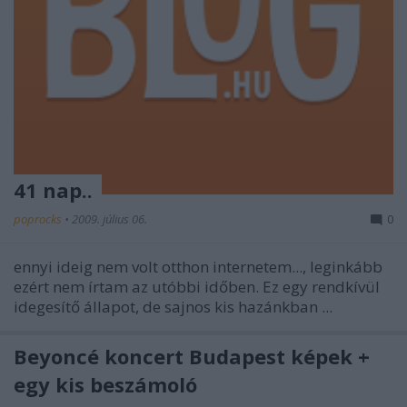
41 nap..
poprocks
•
2009. július 06.
0
ennyi ideig nem volt otthon internetem..., leginkább
ezért nem írtam az utóbbi időben. Ez egy rendkívül
idegesítő állapot, de sajnos kis hazánkban ...
Beyoncé koncert Budapest képek +
egy kis beszámoló