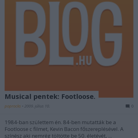
Musical pentek: Footloose.
poprocks
•
2009. július 10.
0
1984-ban születtem én. 84-ben mutatták be a
Footloose c filmet, Kevin Bacon főszereplésével. A
színész aki nemrég töltötte be 50. életévét, ...