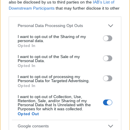
also be disclosed by us to third parties on the
IAB’s List of
Downstream Participants
that may further disclose it to other
third parties.
Please note that this website/app uses one or more Google
Personal Data Processing Opt Outs
services and may gather and store information including but
not limited to your visit or usage behaviour. You may click to
I want to opt-out of the Sharing of my
Mozirajongok koreben nem kell bemutatnunk Nick
personal data.
grant or deny consent to Google and its third-party tags to
Opted In
Hornbyt. Lehet, sokan nem ismerik az irot, de esetleg
use your data for below specified purposes in below Google
lattak mar az "About a boy"-t, a "Fever ...
consent section.
I want to opt-out of the Sale of my
Personal Data.
Opted In
I want to opt-out of processing my
Personal Data for Targeted Advertising.
Opted In
I want to opt-out of Collection, Use,
Retention, Sale, and/or Sharing of my
Personal Data that Is Unrelated with the
Purposes for which it was collected.
Opted Out
Google consents