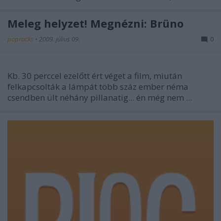
Meleg helyzet! Megnézni: Brüno
poprocks
•
2009. július 09.
0
Kb. 30 perccel ezelőtt ért véget a film, miután
felkapcsolták a lámpát több száz ember néma
csendben ült néhány pillanatig... én még nem ...