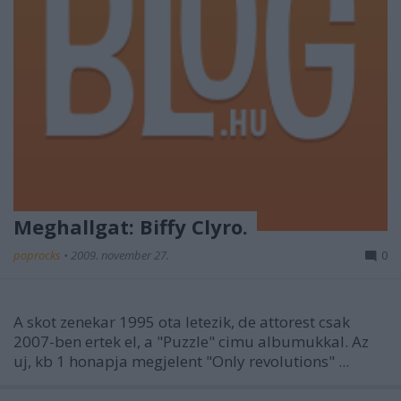
Meghallgat: Biffy Clyro.
poprocks
•
2009. november 27.
0
A skot zenekar 1995 ota letezik, de attorest csak
2007-ben ertek el, a "Puzzle" cimu albumukkal. Az
uj, kb 1 honapja megjelent "Only revolutions" ...