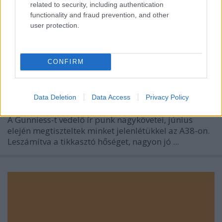
related to security, including authentication
functionality and fraud prevention, and other
user protection.
CONFIRM
Videó: Flogging Molly Budapesten..
poprocks
•
2009. július 10.
0
Data Deletion
Data Access
Privacy Policy
A Gunniess-t vedelő ír punk nagykövetei, június
elején megtiszteltek minket jelenlétükkel az A38-on.
Leszámítva a tikkasztó hőséget, nagyon jó ...