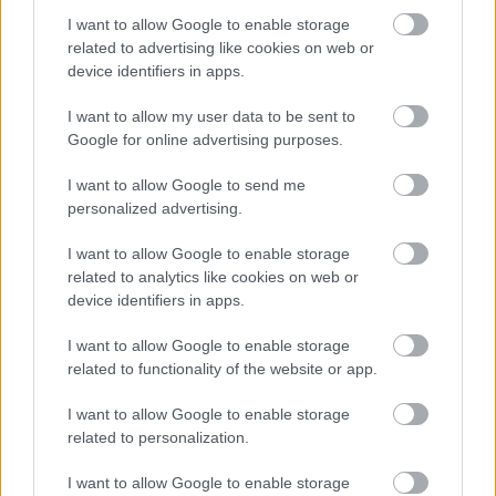
I want to allow Google to enable storage
related to advertising like cookies on web or
device identifiers in apps.
Sziget, szavak nélkül,
I want to allow my user data to be sent to
mozgóképben...
Google for online advertising purposes.
poprocks
•
2009. augusztus 26.
0
I want to allow Google to send me
personalized advertising.
Persze nem teljesen szavak nélkül, de nem nagyon
szeretnék rizsázni. Szigetről túl sok mindent nem
I want to allow Google to enable storage
lehet írni.. maradt az ami volt, hiába próbálnak ...
related to analytics like cookies on web or
device identifiers in apps.
I want to allow Google to enable storage
related to functionality of the website or app.
I want to allow Google to enable storage
related to personalization.
I want to allow Google to enable storage