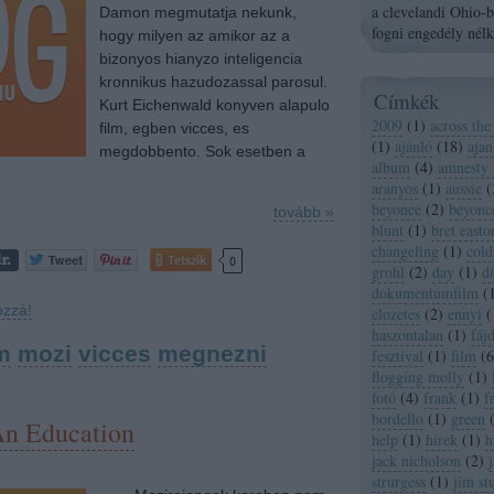
a clevelandi Ohio-ba
Damon megmutatja nekunk,
fogni engedély nélk
hogy milyen az amikor az a
bizonyos hianyzo inteligencia
kronnikus hazudozassal parosul.
Címkék
Kurt Eichenwald konyven alapulo
2009
(
1
)
across the
film, egben vicces, es
(
1
)
ajánló
(
18
)
ajan
megdobbento. Sok esetben a
album
(
4
)
amnesty 
aranyos
(
1
)
aussie
(
beyonce
(
2
)
beyonc
tovább »
blunt
(
1
)
bret easton
changeling
(
1
)
cold
Tetszik
0
grohl
(
2
)
day
(
1
)
dí
dokumentumfilm
(
ozzá!
elozetes
(
2
)
ennyi
(
haszontalan
(
1
)
fáj
m
mozi
vicces
megnezni
fesztival
(
1
)
film
(
6
flogging molly
(
1
)
fotó
(
4
)
frank
(
1
)
f
bordello
(
1
)
green
n Education
help
(
1
)
hírek
(
1
)
h
jack nicholson
(
2
)
strurgess
(
1
)
jim st