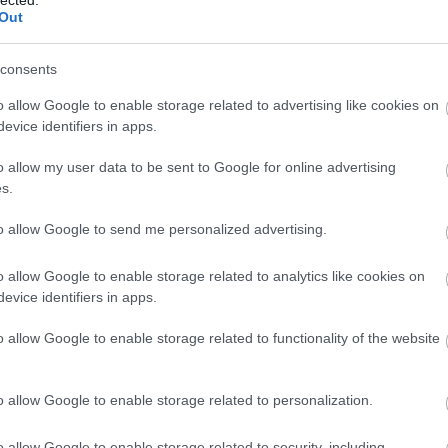
történettel bír, csak éppen ez a
Out
verzió az "Old School"
Kötelező Olvasmán
rendezőihez került. A bemutató
consents
hazánkban valamikor nyáron
Vanity Fair
lesz. Addig a traileren lehet
o allow Google to enable storage related to advertising like cookies on
nevetgélni egy kicsit!
evice identifiers in apps.
tovább »
o allow my user data to be sent to Google for online advertising
HTML
s.
Tetszik
0
to allow Google to send me personalized advertising.
Kedvenc Játék
ozzá!
o allow Google to enable storage related to analytics like cookies on
m
mozi
vicces
evice identifiers in apps.
o allow Google to enable storage related to functionality of the website
nyertesek és beszámoló!
The web's origin
o allow Google to enable storage related to personalization.
Megtörtén, kiosztották. Nekem sikerült ébren
Szerintetek.....
maradnom, ez is csoda. Bevallom, kb. 15 éve
o allow Google to enable storage related to security, including