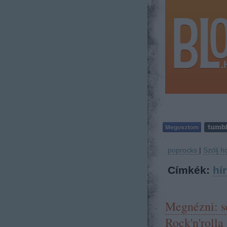
poprocks
|
Szólj h
Címkék:
hí
Megnézni: se
Rock'n'rolla 