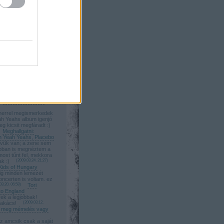
adásul Moby és
gy napon! Tökéletes
6.03. 14:13
)
Moby
alaton Sound első
myname: Köszönöm:)
megtörtént:)
Beyoncé koncert
a: Wolfmother jó!
tt!:)
(
2009.05.15. 23:43
)
lfmother, Yeah Yeah
mek kepek, de hol a
zamolo? varjuk :)
Beyoncé koncert
errel megismerkedek
ah Yeahs album igenjó
eg kicsit megfáradt :)
Meghallgatni:
h Yeah Yeahs, Placebo
vük van; a zene sem
bban is megnéztem a
most tűnt fel, mekkora
ak :)
(
2009.03.24. 21:27
)
Kids of Hungary
g minden lemezét
oncerten is voltam. ez
03.20. 06:58
)
Tori
o England
ek a legjobbak!
zakács!
(
2009.03.12.
ta meg mémelés vagy
z amcsik csak a saját