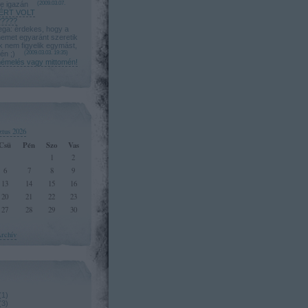
le igazán
(
2009.03.07.
ÉRT VOLT
????
a: érdekes, hogy a
nemet egyaránt szeretik
úk nem figyelik egymást,
én ;)
(
2009.03.03. 19:35
)
mémelés vagy mittomén!
ztus 2026
Csü
Pén
Szo
Vas
1
2
6
7
8
9
13
14
15
16
20
21
22
23
27
28
29
30
rchív
(
1
)
(
3
)