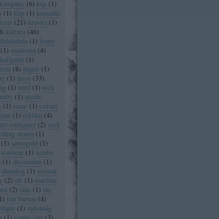
kampány
(
6
)
kép
(
1
)
s
(
1
)
klip
(
1
)
komedia
ncert
(
21
)
kravitz
(
1
)
0
)
kultúra
(
46
)
didaladida
(
1
)
lenny
(
1
)
madonna
(
4
)
allgatni
(
1
)
ézni
(
8
)
mgmt
(
1
)
re
(
1
)
mozi
(
33
)
ág
(
1
)
nerd
(
1
)
nick
ornby
(
1
)
nicole
s
(
1
)
oscar
(
1
)
oxfam
klam
(
1
)
reklám
(
4
)
ert rodriguez
(
2
)
rock
olling stones
(
1
)
(
1
)
santogold
(
1
)
scorcese
(
1
)
scrubs
s
(
1
)
shyamalan
(
1
)
slumdog
(
1
)
sorozat
y
(
2
)
stb
(
1
)
szarfilm
orú
(
2
)
tánc
(
1
)
the
1
)
tim burton
(
4
)
ilight
(
1
)
újdonság
s
(
1
)
vanity fair
(
3
)