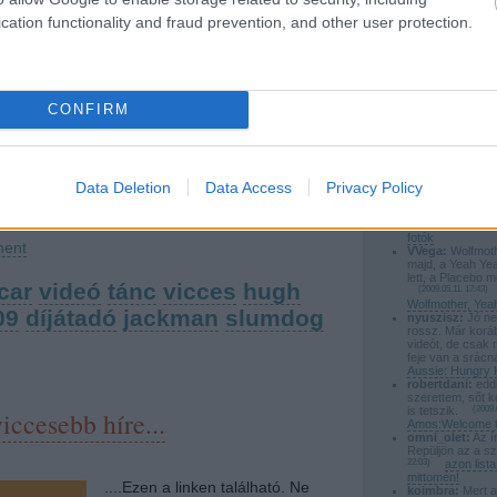
egy gálát se hagytam ki, de idáig ez volt talán
cation functionality and fraud prevention, and other user protection.
silentdiszno:
Rá
Röyksopp lesz e
a leglátványosabb és a legjobban
zárónap.
(
2009.0
megszervezett buli. A szervezők naggy
Zamárdiaban a B
nevei...
titokban tartották a fellépőket, és a
poprocks:
@say
Ok megkésve de 
CONFIRM
díjátadókat. Nem voltak…
(
2009.05.15. 23:44
)
fotók
poprocks:
@VVeg
tovább »
Hallgatása ajánlo
Meghallgatni: Wo
Yeahs, Placebo
Data Deletion
Data Access
Privacy Policy
Tetszik
0
saymyname:
re
tobbi :) es a bes
(
2009.05.12. 23:20
)
fotók
ent
VVega:
Wolfmoth
majd, a Yeah Ye
lett, a Placebo m
car
videó
tánc
vicces
hugh
(
2009.05.11. 17:43
)
Wolfmother, Yea
09
díjátadó
jackman
slumdog
nyuszisz:
Jó ne
rossz. Már korá
videót, de csak 
feje van a srácn
Aussie: Hungry 
robertdani:
eddi
szerettem, sőt k
is tetszik.
(
2009.
iccesebb híre...
Amos:Welcome t
omni_olet:
Az ír
Repüljön az a s
22:03
)
azon lis
mittomén!
....Ezen a linken található. Ne
koimbra:
Mert a