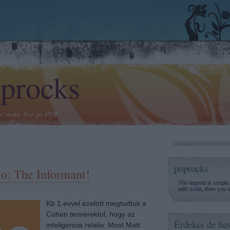
procks
at make You go POP!
poprocks
jo: The Informant!
The legend is simple
with soda, then you 
Kb 1 evvel ezelott megtudtuk a
Cohen tesverektol, hogy az
Érdekes de has
inteligencia relativ. Most Matt