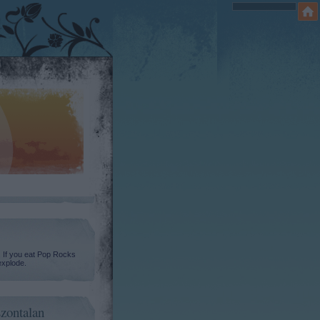
. If you eat Pop Rocks
explode.
zontalan