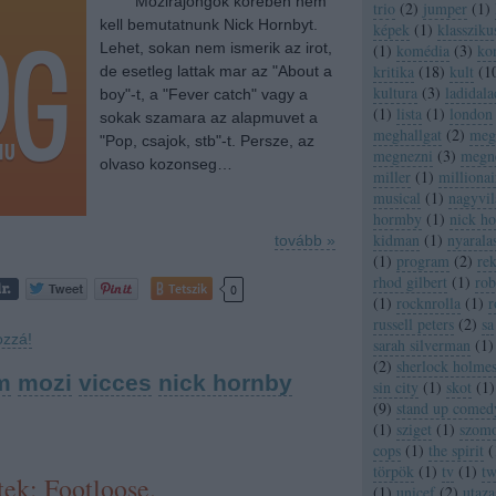
Mozirajongok koreben nem
trio
(
2
)
jumper
(
1
)
kell bemutatnunk Nick Hornbyt.
képek
(
1
)
klassziku
Lehet, sokan nem ismerik az irot,
(
1
)
komédia
(
3
)
ko
kritika
(
18
)
kult
(
1
de esetleg lattak mar az "About a
kultura
(
3
)
ladidala
boy"-t, a "Fever catch" vagy a
(
1
)
lista
(
1
)
london
sokak szamara az alapmuvet a
meghallgat
(
2
)
megh
"Pop, csajok, stb"-t. Persze, az
megnezni
(
3
)
megn
olvaso kozonseg…
miller
(
1
)
millionai
musical
(
1
)
nagyvil
hormby
(
1
)
nick h
kidman
(
1
)
nyarala
tovább »
(
1
)
program
(
2
)
re
rhod gilbert
(
1
)
rob
Tetszik
0
(
1
)
rocknrolla
(
1
)
r
russell peters
(
2
)
sa
ozzá!
sarah silverman
(
1
)
(
2
)
sherlock holme
m
mozi
vicces
nick hornby
sin city
(
1
)
skot
(
1
)
(
9
)
stand up comed
(
1
)
sziget
(
1
)
szom
cops
(
1
)
the spirit
(
törpök
(
1
)
tv
(
1
)
tw
ek: Footloose.
(
1
)
unicef
(
2
)
utaza