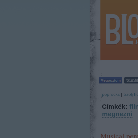
poprocks
|
Szólj h
Címkék:
fil
megnezni
Musical pent