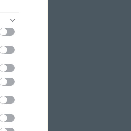
y:
!
al
Travel Blog
.