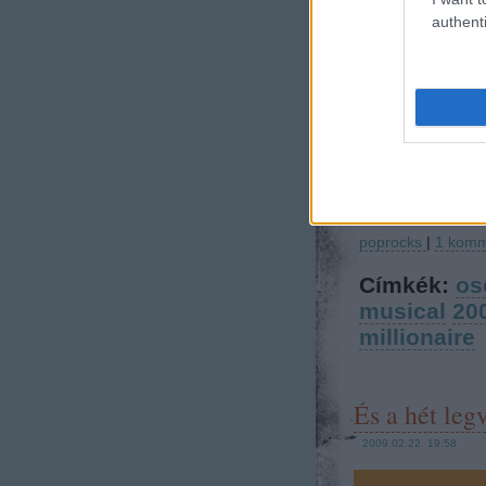
authenti
poprocks
|
1
komm
Címkék:
os
musical
20
millionaire
És a hét legv
2009.02.22. 19:58