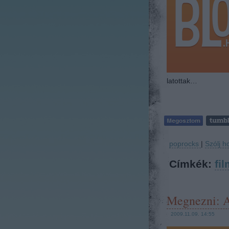
latottak…
poprocks
|
Szólj h
Címkék:
fil
Megnezni: A
2009.11.09. 14:55