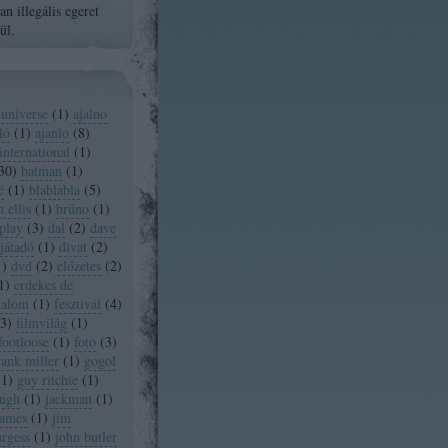
n illegális egeret
ül.
 universe
(
1
)
ajalno
ló
(
1
)
ajanlo
(
8
)
international
(
1
)
30
)
batman
(
1
)
é
(
1
)
blablabla
(
5
)
 ellis
(
1
)
brüno
(
1
)
play
(
3
)
dal
(
2
)
dave
játadó
(
1
)
divat
(
2
)
1
)
dvd
(
2
)
előzetes
(
2
)
1
)
erdekes de
dalom
(
1
)
fesztivál
(
4
)
3
)
filmvilág
(
1
)
footloose
(
1
)
foto
(
3
)
rank miller
(
1
)
gogol
(
1
)
guy ritchie
(
1
)
ugh
(
1
)
jackman
(
1
)
james
(
1
)
jim
urgess
(
1
)
john butler