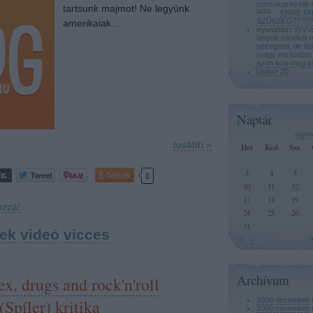
cuccukat nyelik 
tartsunk majmot! Ne legyünk
18:20
)
ERRE MI
SZÜKSÉG?????
amerikaiak...
nyuszisz:
@VVeg
lányok mindkét 
nézegetni, de fi
(vagy mit tudom 
azon lista meg 
Utolsó 20
Naptár
augus
tovább »
Hét
Ked
Sze
3
4
5
Tetszik
0
10
11
12
17
18
19
ozzá!
24
25
26
31
rek
videó
vicces
<<
<
A
Archívum
x, drugs and rock'n'roll
(Spíler) kritika
2009 december
2009 november