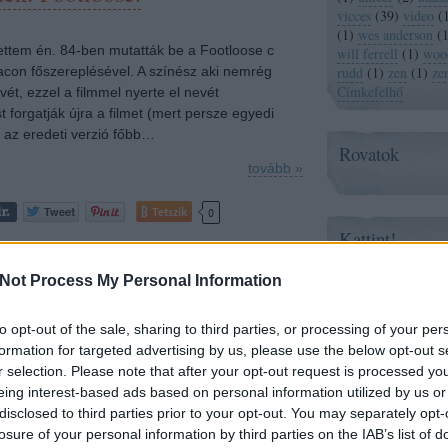
vicces
(
39
)
video
(
(
1
)
wes anderson
(
ttem én. 84-ben mutatták be a Footloose c
will ferrell
(
1
)
wood
Bacon főszereplésével. A színész aki nemrég
rudd
(
1
)
zen
(
1
)
ze
Címkefelhő
évét, ezzel a filmmel nyerte el nevét
forgatják újra a filmet (mert persze egyedi
de az eredeti verzió főbb…
Rovatok
tovább »
Tetszik
0
Kattint!
ozzá!
Zene és Pop!
Not Process My Personal Information
ne
film
videó
vicces
footloose
to opt-out of the sale, sharing to third parties, or processing of your per
Mizeka
Paprika
formation for targeted advertising by us, please use the below opt-out s
Post It
et! Megnézni: Brüno
r selection. Please note that after your opt-out request is processed y
Hello Stranger
eing interest-based ads based on personal information utilized by us or
just a soundt
disclosed to third parties prior to your opt-out. You may separately opt-
Kb. 30 perccel ezelőtt ért véget a film, miután
losure of your personal information by third parties on the IAB’s list of
felkapcsolták a lámpát több száz ember néma