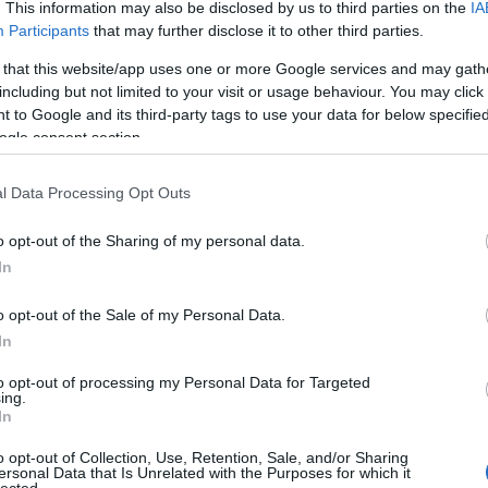
. This information may also be disclosed by us to third parties on the
IA
csendben ült néhány pillanatig... én még nem
Vicces és tanulság
Participants
that may further disclose it to other third parties.
tértem magamhoz, és nem hiszem el amit
Urbánus Legen
láttam. Több olyan szó forog most a fejemben
 that this website/app uses one or more Google services and may gath
ami nem pont papírra való, és a látottakat…
including but not limited to your visit or usage behaviour. You may click 
 to Google and its third-party tags to use your data for below specifi
A vászonról
tovább »
ogle consent section.
Mafilm
Filmdroid
Tetszik
0
Half Pécs Squa
l Data Processing Opt Outs
Bizonytalansá
ozzá!
o opt-out of the Sharing of my personal data.
m
mozi
vicces
megnézni
Divat és pletyka
In
Betonpanda
Csecsebecse
o opt-out of the Sale of my Personal Data.
Perez Hilton
In
téka.: The Hangover
to opt-out of processing my Personal Data for Targeted
My Causes..pls Joi
ing.
In
Unicef
Emlékeztek a "Ronda Ügy" c
Amnesty Internat
World Food Pro
fekete komédiára? A "The
o opt-out of Collection, Use, Retention, Sale, and/or Sharing
Why Democrac
ersonal Data that Is Unrelated with the Purposes for which it
Hangover" kb. ugyanilyen
lected.