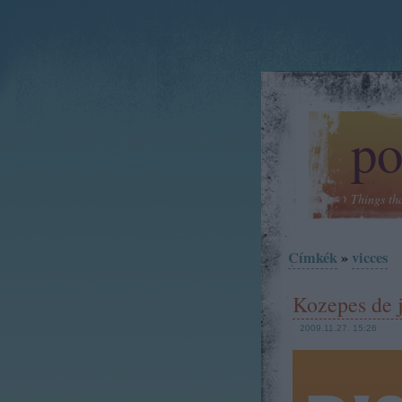
po
Things th
Címkék
»
vicces
Kozepes de 
2009.11.27. 15:26