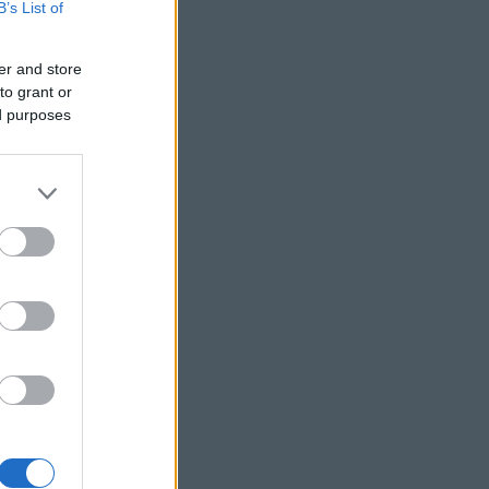
B’s List of
os
dák
er and store
to grant or
ed purposes
d
gok
n!
ional
grame
y