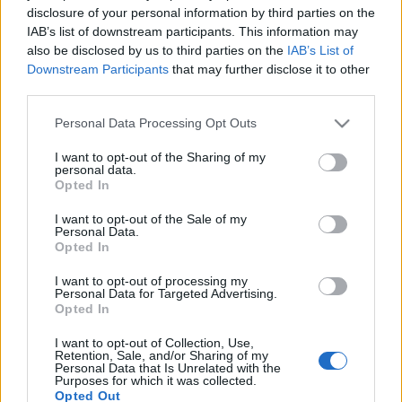
poprocks
•
2009. május 02.
2
disclosure of your personal information by third parties on the
IAB’s list of downstream participants. This information may
Előzetesbe csak 2 kép, mielött megírom a koncert
also be disclosed by us to third parties on the
IAB’s List of
beszámolót és megszerkesztem mind a 40 fotót amit
Downstream Participants
that may further disclose it to other
fel szeretnék tölteni. Ps: Beyoncé élőben is nagyon
third parties.
szép! Énekelni is tud. Valaki nagyon szerencsés....
Please note that this website/app uses one or more Google
Personal Data Processing Opt Outs
services and may gather and store information including but
Ac/Dc Budapest fényképek + egy kis
not limited to your visit or usage behaviour. You may click to
I want to opt-out of the Sharing of my
personal data.
grant or deny consent to Google and its third-party tags to
élménybeszámoló
Opted In
use your data for below specified purposes in below Google
poprocks
•
2009. március 24.
0
consent section.
I want to opt-out of the Sale of my
Personal Data.
Opted In
Megtörtént a nagy nap. A koncert, amire már
októberben elfogyott az összes jegy, dübörögve szólt
I want to opt-out of processing my
Personal Data for Targeted Advertising.
az Arénában, kevés rockert hagyva maga mögött
Opted In
szárazon. A közönségen látszott, hogy csak a
"kemény magnak" sikerült belépőt szereznie,
I want to opt-out of Collection, Use,
többen zenekar tagjainak…
Retention, Sale, and/or Sharing of my
Personal Data that Is Unrelated with the
Purposes for which it was collected.
Opted Out