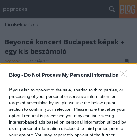
poprocks
Címkék
»
fotó
Beyoncé koncert Budapest képek +
egy kis beszámoló
poprocks
•
2009. május 15.
0
Blog -
Do Not Process My Personal Information
Mint mostanában mindig, egy kicsit megkésve írom
beszámolómat amit tényleg csak egy pár mondatba
szeretnék sűríteni. És kb.1 órás fénykép válogatás
If you wish to opt-out of the sale, sharing to third parties, or
után néhány koncert fotót is közzé teszek. Extreme és
processing of your personal or sensitive information for
targeted advertising by us, please use the below opt-out
elfogult rajongóktól már előre is elnézést kérek, egy
section to confirm your selection. Please note that after your
picit…
opt-out request is processed you may continue seeing
interest-based ads based on personal information utilized by
Beyoncé koncert fotók
us or personal information disclosed to third parties prior to
your opt-out. You may separately opt-out of the further