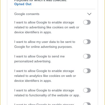
élvezetes és hasznos lesz, mert bizony 2008 egyik
Opted Out
legjobb filmjéről van szó. Osbourne Cox (John
Malkovich) CIA ügynök, azaz…
Google consents
I want to allow Google to enable storage
Kritikán aluli: A Spanom Csaja
related to advertising like cookies on web or
device identifiers in apps.
poprocks
•
2008. szeptember 27.
1
I want to allow my user data to be sent to
Amikor moziünnep van akkor megengedett közepes
Google for online advertising purposes.
minöségü filmet nézni, a dömping miatt mindennek
bele kell férnie..idáig ezt gondoltam. Maga a film
I want to allow Google to send me
úgy ahogy van rossz. Rossz a story (bár egyszerű
personalized advertising.
romantikus vígjáték sémára épül, ahol rögtön
tudjuk mi lesz a film vége,…
I want to allow Google to enable storage
related to analytics like cookies on web or
device identifiers in apps.
Bruno in Milano
I want to allow Google to enable storage
poprocks
•
2008. szeptember 27.
1
related to functionality of the website or app.
Sasha Baron Cohen ismét lecsap. Az alteregóiról
I want to allow Google to enable storage