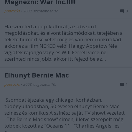
Megnézni: War Inc.!!!!!
poprocks
•
2008. szeptember 02.
0
Ha szereted a pop-kultúrát, az abszurd
megoldásokat, és elvont látásmódokat, tetejében a
fekete humort se vetet meg és van némi önkritikád,
akkor ez a film NEKED veló! Ha egy Appatow féle
vígjáték rajongó vagy és Will Ferrell vicceinél
szerinted nincs jobb, akkor itt fejezd be az…
Elhunyt Bernie Mac
poprocks
•
2008. augusztus 10.
1
Szombat éjszaka egy chicagoi korházban,
tüdőgyulladásban, 50 évesen elhunyt Bernie Mac
színész és komikus.A színész saját TV showt vezetett
"The Bernie Mac show" címen, illetve szerepelt még
többek között az "Oceans 11" "Charlies Angels" és