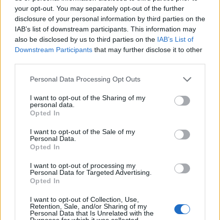
your opt-out. You may separately opt-out of the further
Hamarosan: Cadillac Records
disclosure of your personal information by third parties on the
poprocks
•
2008. november 15.
4
IAB’s list of downstream participants. This information may
also be disclosed by us to third parties on the
IAB’s List of
Downstream Participants
that may further disclose it to other
Chicagoba visszatér a jazz és a blues, az év zenés
third parties.
filmjében, a "Cadillac records"-ban. Az 50's években
játszódó filmeb olyan zenész klasszikusokat
Please note that this website/app uses one or more Google
Personal Data Processing Opt Outs
ismerhetünk meg, mint Muddy Waters, Etta James,
services and may gather and store information including but
Chuck Berry, a Rolling Stones és stb stb stb. Etta
not limited to your visit or usage behaviour. You may click to
I want to opt-out of the Sharing of my
personal data.
James-t Beyoncé…
grant or deny consent to Google and its third-party tags to
Opted In
use your data for below specified purposes in below Google
consent section.
I want to opt-out of the Sale of my
Az Intelligencia relatív: Burn after
Personal Data.
Opted In
reading!
I want to opt-out of processing my
poprocks
•
2008. november 14.
0
Personal Data for Targeted Advertising.
Opted In
Már kb 2 hete szeretném elküldeni ezt a post-ot.
I want to opt-out of Collection, Use,
Most találtam rá időt, miután 13 órát melóztam, és
Retention, Sale, and/or Sharing of my
péntek este otthon ülök. Remélem beszámolóm
Personal Data that Is Unrelated with the
Purposes for which it was collected.