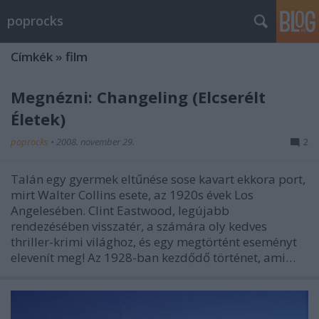
poprocks
Címkék
»
film
Megnézni: Changeling (Elcserélt
Életek)
poprocks
•
2008. november 29.
2
Talán egy gyermek eltűnése sose kavart ekkora port,
mirt Walter Collins esete, az 1920s évek Los
Angelesében. Clint Eastwood, legújabb
rendezésében visszatér, a számára oly kedves
thriller-krimi világhoz, és egy megtörtént eseményt
elevenít meg! Az 1928-ban kezdődő történet, ami…