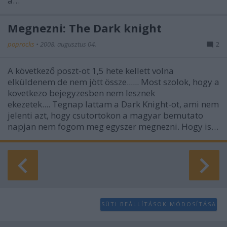
a…
Megnezni: The Dark knight
poprocks
•
2008. augusztus 04.
2
A következő poszt-ot 1,5 hete kellett volna
elküldenem de nem jött össze...... Most szolok, hogy a
kovetkezo bejegyzesben nem lesznek
ekezetek.... Tegnap lattam a Dark Knight-ot, ami nem
jelenti azt, hogy csutortokon a magyar bemutato
napjan nem fogom meg egyszer megnezni. Hogy is…
SÜTI BEÁLLÍTÁSOK MÓDOSÍTÁSA