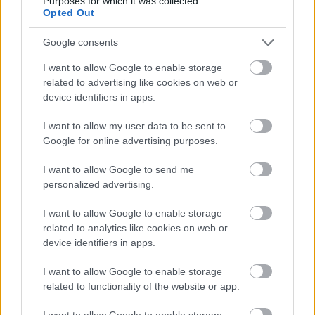
Purposes for which it was collected.
Opted Out
Az év vígjátéka.: The Hangover
Google consents
poprocks
•
2009. május 02.
0
I want to allow Google to enable storage
related to advertising like cookies on web or
device identifiers in apps.
Emlékeztek a "Ronda Ügy" c fekete komédiára? A
"The Hangover" kb. ugyanilyen történettel bír, csak
I want to allow my user data to be sent to
éppen ez a verzió az "Old School" rendezőihez került.
Google for online advertising purposes.
A bemutató hazánkban valamikor nyáron lesz.
Addig a traileren lehet nevetgélni egy kicsit!
I want to allow Google to send me
personalized advertising.
I want to allow Google to enable storage
related to analytics like cookies on web or
device identifiers in apps.
I want to allow Google to enable storage
related to functionality of the website or app.
I want to allow Google to enable storage