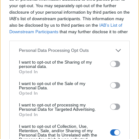
magamhoz, és nem hiszem el amit láttam. Több
your opt-out. You may separately opt-out of the further
olyan szó forog most a fejemben ami nem pont
disclosure of your personal information by third parties on the
papírra való, és a látottakat…
IAB’s list of downstream participants. This information may
also be disclosed by us to third parties on the
IAB’s List of
Downstream Participants
that may further disclose it to other
third parties.
Please note that this website/app uses one or more Google
Personal Data Processing Opt Outs
services and may gather and store information including but
not limited to your visit or usage behaviour. You may click to
I want to opt-out of the Sharing of my
personal data.
grant or deny consent to Google and its third-party tags to
Opted In
use your data for below specified purposes in below Google
consent section.
I want to opt-out of the Sale of my
Personal Data.
Opted In
I want to opt-out of processing my
Personal Data for Targeted Advertising.
Opted In
I want to opt-out of Collection, Use,
Retention, Sale, and/or Sharing of my
Personal Data that Is Unrelated with the