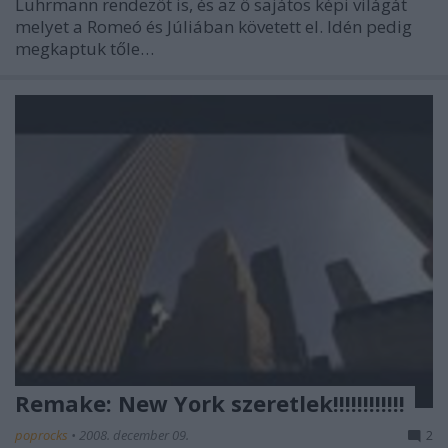
Luhrmann rendezőt is, és az ő sajátos képi világát
melyet a Romeó és Júliában követett el. Idén pedig
megkaptuk tőle…
Remake: New York szeretlek!!!!!!!!!!!!
poprocks
•
2008. december 09.
2