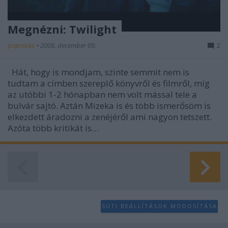
Megnézni: Twilight
poprocks
•
2008. december 09.
2
Hát, hogy is mondjam, szinte semmit nem is
tudtam a címben szereplő könyvről és filmről, míg
az utóbbi 1-2 hónapban nem volt mással tele a
bulvár sajtó. Aztán Mizeka is és több ismerősöm is
elkezdett áradozni a zenéjéről ami nagyon tetszett.
Azóta több kritikát is…
SÜTI BEÁLLÍTÁSOK MÓDOSÍTÁSA