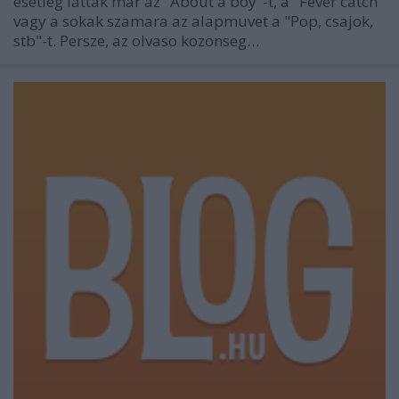
esetleg lattak mar az "About a boy"-t, a "Fever catch"
vagy a sokak szamara az alapmuvet a "Pop, csajok,
stb"-t. Persze, az olvaso kozonseg…