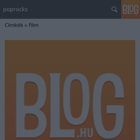
poprocks
Címkék
»
film