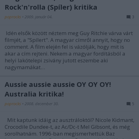
Rock'n'rolla (Spíler) kritika
poprocks
•
2009. január 04.
3
Idén elsők között néztem meg Guy Ritchie várva várt
filmjét, a "Spílert". A magyar címről annyit, hogy no
comment. A film elején fel is vázólják, hogy mit is
akar a cím rejteni. Nekem a magyar fordításból a
helyi lakótelepi zsivány jutott eszembe aki
nagymamákat…
Aussie aussie aussie OY OY OY!
Australia kritika!
poprocks
•
2008. december 30.
5
Mit kaptunk idáig az ausztráloktól? Nicole Kidmant,
Crocodile Dundee-t, az Ac/Dc-t Mel Gibsont, és még
sorolhatnám. 1996-ban megismerhettük Baz