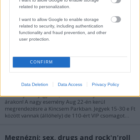
related to personalization.
I want to allow Google to enable storage
related to security, including authentication
functionality and fraud prevention, and other
user protection.
Zene, koncertek, pletyka meg
miegymás....
CONFIRM
poprocks
•
2009. február 13.
0
Először is Madonna rajongóknak üzenem, hogy a
Data Deletion
Data Access
Privacy Policy
Ticketpro Február 20.-tól kezdi árulni Őfelsége
koncertjére a jegyeket, nem akármilyen borsos
árakon! A nagy esemény Aug 22-én kerül
megrendezésre a Kincsem Parkban. Jegyek 15-30 e Ft
között vannak (állóhely) de 110-ért VIP csomagot…
Megnézni: sex, drugs and rock'n'roll