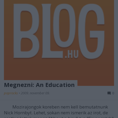
Megnezni: An Education
poprocks
•
2009. november 09.
0
Mozirajongok koreben nem kell bemutatnunk
Nick Hornbyt. Lehet, sokan nem ismerik az irot, de