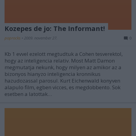
Kozepes de jo: The Informant!
poprocks
•
2009. november 27.
0
Kb 1 evvel ezelott megtudtuk a Cohen tesverektol,
hogy az inteligencia relativ. Most Matt Damon
megmutatja nekunk, hogy milyen az amikor az a
bizonyos hianyzo inteligencia kronnikus
hazudozassal parosul. Kurt Eichenwald konyven
alapulo film, egben vicces, es megdobbento. Sok
esetben a latottak…