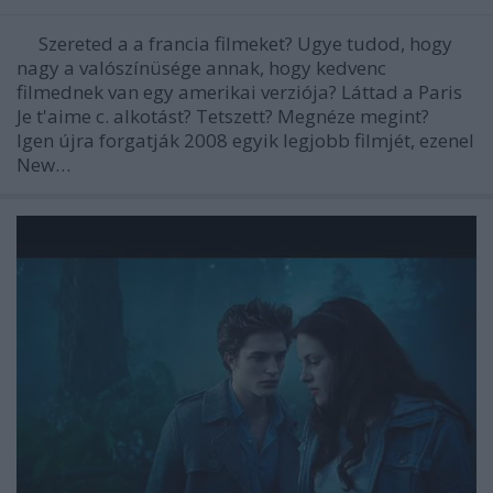
Szereted a a francia filmeket? Ugye tudod, hogy
nagy a valószínüsége annak, hogy kedvenc
filmednek van egy amerikai verziója? Láttad a Paris
Je t'aime c. alkotást? Tetszett? Megnéze megint?
Igen újra forgatják 2008 egyik legjobb filmjét, ezenel
New…