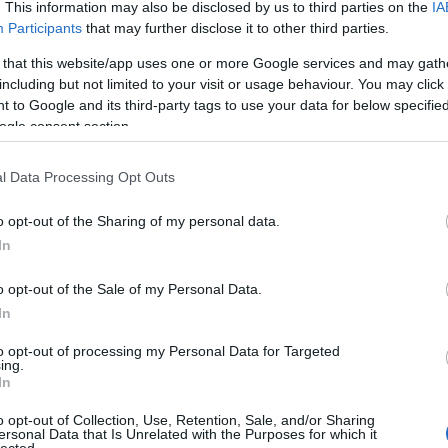
. This information may also be disclosed by us to third parties on the
IA
csendben ült néhány pillanatig... én még nem
Vicces és tanulság
Participants
that may further disclose it to other third parties.
tértem magamhoz, és nem hiszem el amit
Urbánus Legen
láttam. Több olyan szó forog most a fejemben
 that this website/app uses one or more Google services and may gath
ami nem pont papírra való, és a látottakat…
including but not limited to your visit or usage behaviour. You may click 
 to Google and its third-party tags to use your data for below specifi
A vászonról
tovább »
ogle consent section.
Mafilm
Filmdroid
Tetszik
0
Half Pécs Squa
l Data Processing Opt Outs
Bizonytalansá
ozzá!
o opt-out of the Sharing of my personal data.
m
mozi
vicces
megnézni
Divat és pletyka
In
Betonpanda
Csecsebecse
o opt-out of the Sale of my Personal Data.
Perez Hilton
In
téka.: The Hangover
to opt-out of processing my Personal Data for Targeted
My Causes..pls Joi
ing.
In
Unicef
Emlékeztek a "Ronda Ügy" c
Amnesty Internat
World Food Pro
fekete komédiára? A "The
o opt-out of Collection, Use, Retention, Sale, and/or Sharing
Why Democrac
ersonal Data that Is Unrelated with the Purposes for which it
Hangover" kb. ugyanilyen
lected.