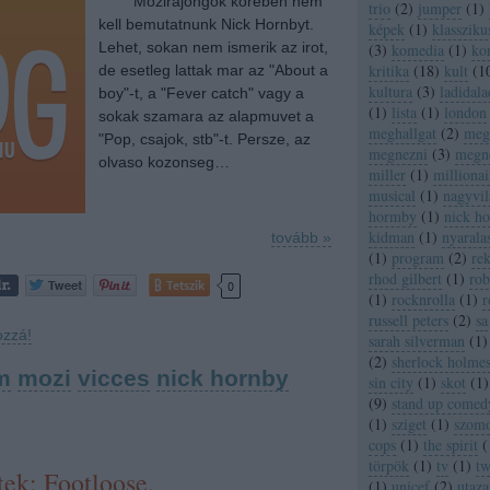
Mozirajongok koreben nem
trio
(
2
)
jumper
(
1
)
kell bemutatnunk Nick Hornbyt.
képek
(
1
)
klassziku
Lehet, sokan nem ismerik az irot,
(
3
)
komedia
(
1
)
ko
kritika
(
18
)
kult
(
1
de esetleg lattak mar az "About a
kultura
(
3
)
ladidala
boy"-t, a "Fever catch" vagy a
(
1
)
lista
(
1
)
london
sokak szamara az alapmuvet a
meghallgat
(
2
)
megh
"Pop, csajok, stb"-t. Persze, az
megnezni
(
3
)
megn
olvaso kozonseg…
miller
(
1
)
millionai
musical
(
1
)
nagyvil
hormby
(
1
)
nick h
kidman
(
1
)
nyarala
tovább »
(
1
)
program
(
2
)
re
rhod gilbert
(
1
)
rob
Tetszik
0
(
1
)
rocknrolla
(
1
)
r
russell peters
(
2
)
sa
ozzá!
sarah silverman
(
1
)
(
2
)
sherlock holme
m
mozi
vicces
nick hornby
sin city
(
1
)
skot
(
1
)
(
9
)
stand up comed
(
1
)
sziget
(
1
)
szom
cops
(
1
)
the spirit
(
törpök
(
1
)
tv
(
1
)
tw
ek: Footloose.
(
1
)
unicef
(
2
)
utaza