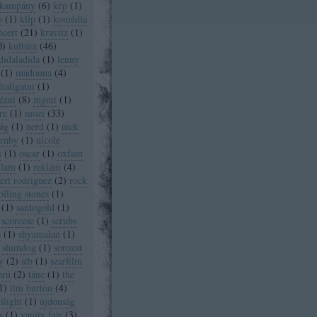
kampány
(
6
)
kép
(
1
)
s
(
1
)
klip
(
1
)
komédia
ncert
(
21
)
kravitz
(
1
)
0
)
kultúra
(
46
)
didaladida
(
1
)
lenny
(
1
)
madonna
(
4
)
allgatni
(
1
)
ézni
(
8
)
mgmt
(
1
)
re
(
1
)
mozi
(
33
)
ág
(
1
)
nerd
(
1
)
nick
ornby
(
1
)
nicole
s
(
1
)
oscar
(
1
)
oxfam
klam
(
1
)
reklám
(
4
)
ert rodriguez
(
2
)
rock
olling stones
(
1
)
(
1
)
santogold
(
1
)
scorcese
(
1
)
scrubs
s
(
1
)
shyamalan
(
1
)
slumdog
(
1
)
sorozat
y
(
2
)
stb
(
1
)
szarfilm
orú
(
2
)
tánc
(
1
)
the
1
)
tim burton
(
4
)
ilight
(
1
)
újdonság
s
(
1
)
vanity fair
(
3
)