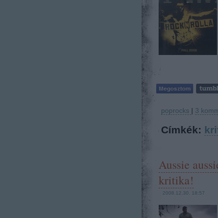
poprocks
|
3
komm
Címkék:
kri
Aussie auss
kritika!
2008.12.30. 18:57