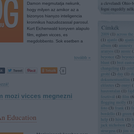
a clevelandi Ohio-ba
Damon megmutatja nekunk,
fogni engedély nélk
hogy milyen az amikor az a
bizonyos hianyzo inteligencia
kronnikus hazudozassal parosul.
Címkék
Kurt Eichenwald konyven alapulo
2009
(
1
)
across the
film, egben vicces, es
(
1
)
ajanlo
(
8
)
ajanl
megdobbento. Sok esetben a
album
(
4
)
amnesty 
aranyos
(
1
)
aussie
(
beyonce
(
2
)
beyonc
tovább »
blunt
(
1
)
bret easton
changeling
(
1
)
cold
Tetszik
0
grohl
(
2
)
day
(
1
)
dí
dokumentumfilm
(
ozzá!
előzetes
(
2
)
ennyi
(
haszontalan
(
1
)
fáj
m
mozi
vicces
megnezni
fesztivál
(
4
)
film
(
6
flogging molly
(
1
)
foto
(
3
)
frank
(
1
)
f
bordello
(
1
)
green
n Education
help
(
1
)
hírek
(
1
)
h
jack nicholson
(
2
)
strurgess
(
1
)
jim st