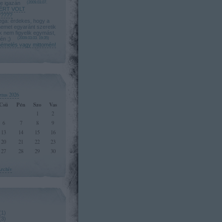
le igazán
(
2009.03.07.
ÉRT VOLT
????
a: érdekes, hogy a
nemet egyaránt szeretik
úk nem figyelik egymást,
én ;)
(
2009.03.03. 19:35
)
mémelés vagy mittomén!
ztus 2026
Csü
Pén
Szo
Vas
1
2
6
7
8
9
13
14
15
16
20
21
22
23
27
28
29
30
rchív
(
1
)
(
3
)