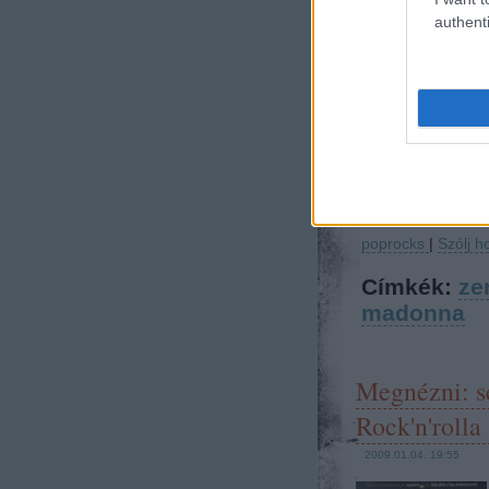
authenti
poprocks
|
Szólj h
Címkék:
ze
madonna
Megnézni: se
Rock'n'rolla 
2009.01.04. 19:55