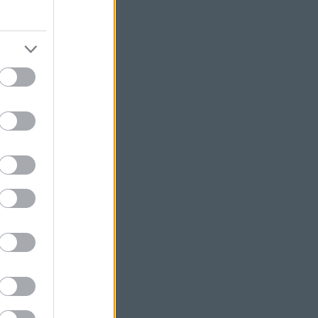
y:
!
al
Travel Blog
.