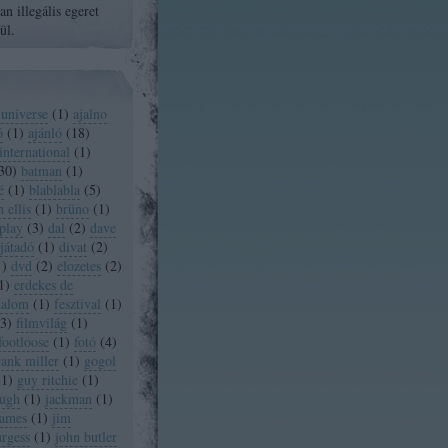
n illegális egeret
ül.
 universe
(
1
)
ajalno
ó
(
1
)
ajánló
(
18
)
international
(
1
)
30
)
batman
(
1
)
é
(
1
)
blablabla
(
5
)
 ellis
(
1
)
brüno
(
1
)
play
(
3
)
dal
(
2
)
dave
játadó
(
1
)
divat
(
2
)
1
)
dvd
(
2
)
elozetes
(
2
)
1
)
erdekes de
dalom
(
1
)
fesztival
(
1
)
3
)
filmvilág
(
1
)
footloose
(
1
)
fotó
(
4
)
rank miller
(
1
)
gogol
(
1
)
guy ritchie
(
1
)
ugh
(
1
)
jackman
(
1
)
james
(
1
)
jim
urgess
(
1
)
john butler