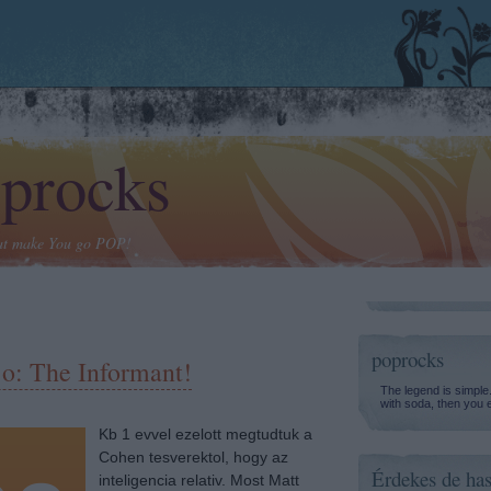
procks
at make You go POP!
poprocks
jo: The Informant!
The legend is simple
with soda, then you 
Kb 1 evvel ezelott megtudtuk a
Cohen tesverektol, hogy az
Érdekes de has
inteligencia relativ. Most Matt