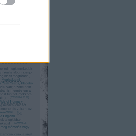
adásul Moby és
gy napon! Tökéletes
6.03. 14:13
)
Moby
alaton Sound első
myname: Köszönöm:)
megtörtént:)
Beyoncé koncert
a: Wolfmother jó!
tt!:)
(
2009.05.15. 23:43
)
lfmother, Yeah Yeah
mek kepek, de hol a
zamolo? varjuk :)
Beyoncé koncert
errel megismerkedek
ah Yeahs album igenjó
eg kicsit megfáradt :)
Meghallgatni:
h Yeah Yeahs, Placebo
vük van; a zene sem
bban is megnéztem a
most tűnt fel, mekkora
ak :)
(
2009.03.24. 21:27
)
Kids of Hungary
g minden lemezét
oncerten is voltam. ez
03.20. 06:58
)
Tori
o England
ek a legjobbak!
zakács!
(
2009.03.12.
ta meg mémelés vagy
z amcsik csak a saját