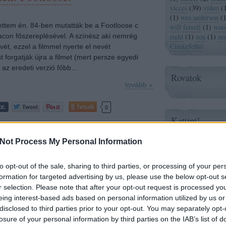
vicces
(
39
)
video
(
(
1
)
wes anderson
(
ttem én. 84-ben mutatták be a Footloose c
will ferrell
(
1
)
wood
Bacon főszereplésével. A színész aki nemrég
rudd
(
1
)
zen
(
1
)
ze
Címkefelhő
évét, ezzel a filmmel nyerte el nevét
forgatják újra a filmet (mert persze egyedi
de az eredeti verzió főbb…
Rovatok
tovább »
Tetszik
0
Kattint!
ozzá!
Zene és Pop!
Not Process My Personal Information
ne
film
videó
vicces
footloose
to opt-out of the sale, sharing to third parties, or processing of your per
Mizeka
Paprika
formation for targeted advertising by us, please use the below opt-out s
Post It
et! Megnézni: Brüno
r selection. Please note that after your opt-out request is processed y
Hello Stranger
eing interest-based ads based on personal information utilized by us or
just a soundt
disclosed to third parties prior to your opt-out. You may separately opt-
Kb. 30 perccel ezelőtt ért véget a film, miután
losure of your personal information by third parties on the IAB’s list of
felkapcsolták a lámpát több száz ember néma