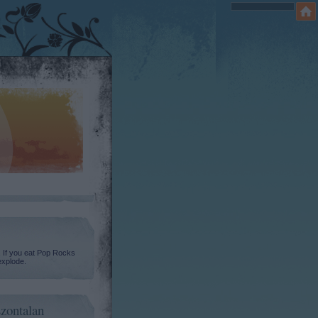
. If you eat Pop Rocks
explode.
zontalan