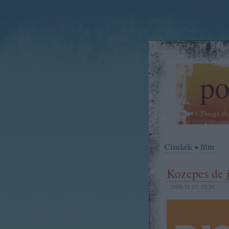
po
Things th
Címkék
»
film
Kozepes de 
2009.11.27. 15:26