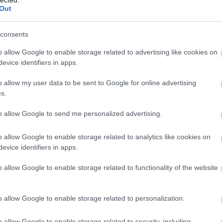
történettel bír, csak éppen ez a
Out
verzió az "Old School"
Kötelező Olvasmán
rendezőihez került. A bemutató
consents
hazánkban valamikor nyáron
Vanity Fair
lesz. Addig a traileren lehet
o allow Google to enable storage related to advertising like cookies on
nevetgélni egy kicsit!
evice identifiers in apps.
tovább »
o allow my user data to be sent to Google for online advertising
HTML
s.
Tetszik
0
to allow Google to send me personalized advertising.
Kedvenc Játék
ozzá!
o allow Google to enable storage related to analytics like cookies on
m
mozi
vicces
evice identifiers in apps.
o allow Google to enable storage related to functionality of the website
rtek, pletyka meg miegymás....
The web's origin
o allow Google to enable storage related to personalization.
Először is Madonna rajongóknak üzenem,
Szerintetek.....
hogy a Ticketpro Február 20.-tól kezdi árulni
o allow Google to enable storage related to security, including