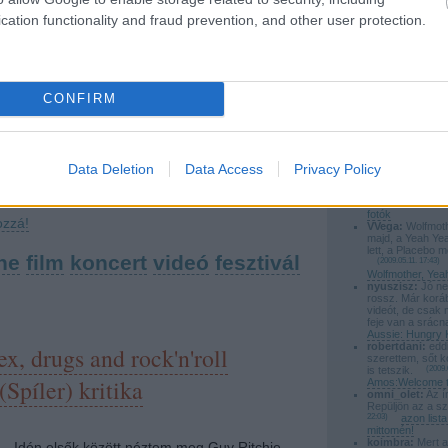
Őfelsége koncertjére a jegyeket, nem
cation functionality and fraud prevention, and other user protection.
silentdiszno:
Rá
Röyksopp lesz e
akármilyen borsos árakon! A nagy esemény
zárónap.
(
2009.0
Aug 22-én kerül megrendezésre a Kincsem
Zamárdiaban a B
nevei...
Parkban. Jegyek 15-30 e Ft között vannak
poprocks:
@say
Ok megkésve de 
CONFIRM
(állóhely) de 110-ért VIP csomagot…
(
2009.05.15. 23:44
)
fotók
poprocks:
@VVeg
tovább »
Hallgatása ajánlo
Meghallgatni: Wo
Yeahs, Placebo
Data Deletion
Data Access
Privacy Policy
Tetszik
0
saymyname:
re
tobbi :) es a bes
(
2009.05.12. 23:20
)
fotók
ozzá!
VVega:
Wolfmoth
majd, a Yeah Ye
lett, a Placebo m
ne
film
koncert
videó
fesztivál
(
2009.05.11. 17:43
)
Wolfmother, Yea
nyuszisz:
Jó ne
rossz. Már korá
videót, de csak 
feje van a srácn
Aussie: Hungry 
robertdani:
eddi
x, drugs and rock'n'roll
szerettem, sőt k
is tetszik.
(
2009.
(Spíler) kritika
Amos:Welcome t
omni_olet:
Az ír
Repüljön az a s
22:03
)
azon lis
mittomén!
koimbra:
Mert a
Idén elsők között néztem meg Guy Ritchie