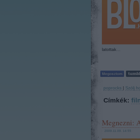
latottak…
poprocks
|
Szólj h
Címkék:
fil
Megnezni: A
2009.11.09. 14:55