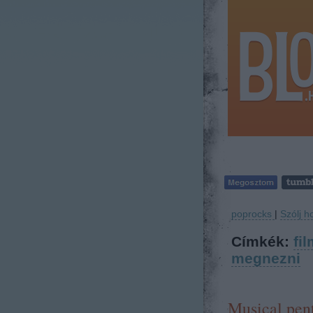
poprocks
|
Szólj h
Címkék:
fil
megnezni
Musical pent