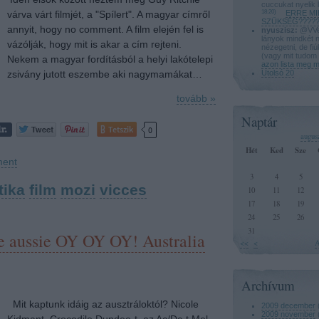
cuccukat nyelik 
várva várt filmjét, a "Spílert". A magyar címről
18:20
)
ERRE MI
SZÜKSÉG?????
annyit, hogy no comment. A film elején fel is
nyuszisz:
@VVeg
lányok mindkét 
vázólják, hogy mit is akar a cím rejteni.
nézegetni, de fi
(vagy mit tudom 
Nekem a magyar fordításból a helyi lakótelepi
azon lista meg 
zsivány jutott eszembe aki nagymamákat…
Utolsó 20
tovább »
Naptár
Tetszik
0
augus
Hét
Ked
Sze
ent
3
4
5
tika
film
mozi
vicces
10
11
12
17
18
19
24
25
26
31
ie aussie OY OY OY! Australia
<<
<
A
Archívum
Mit kaptunk idáig az ausztráloktól? Nicole
2009 december
2009 november