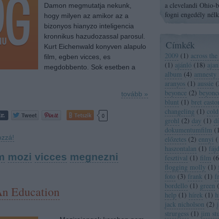
a clevelandi Ohio-ba
Damon megmutatja nekunk,
fogni engedély nélk
hogy milyen az amikor az a
bizonyos hianyzo inteligencia
kronnikus hazudozassal parosul.
Címkék
Kurt Eichenwald konyven alapulo
2009
(
1
)
across the
film, egben vicces, es
(
1
)
ajánló
(
18
)
ajan
megdobbento. Sok esetben a
album
(
4
)
amnesty 
aranyos
(
1
)
aussie
(
beyonce
(
2
)
beyonc
tovább »
blunt
(
1
)
bret easton
changeling
(
1
)
cold
Tetszik
0
grohl
(
2
)
day
(
1
)
dí
dokumentumfilm
(
ozzá!
előzetes
(
2
)
ennyi
(
haszontalan
(
1
)
fáj
m
mozi
vicces
megnezni
fesztival
(
1
)
film
(
6
flogging molly
(
1
)
foto
(
3
)
frank
(
1
)
f
bordello
(
1
)
green
n Education
help
(
1
)
hírek
(
1
)
h
jack nicholson
(
2
)
strurgess
(
1
)
jim st