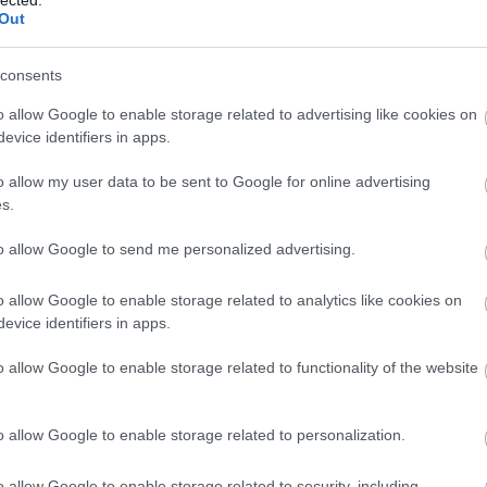
történettel bír, csak éppen ez a
Out
verzió az "Old School"
Kötelező Olvasmán
rendezőihez került. A bemutató
consents
hazánkban valamikor nyáron
Vanity Fair
lesz. Addig a traileren lehet
o allow Google to enable storage related to advertising like cookies on
nevetgélni egy kicsit!
evice identifiers in apps.
tovább »
o allow my user data to be sent to Google for online advertising
HTML
s.
Tetszik
0
to allow Google to send me personalized advertising.
Kedvenc Játék
ozzá!
o allow Google to enable storage related to analytics like cookies on
m
mozi
vicces
evice identifiers in apps.
o allow Google to enable storage related to functionality of the website
rtek, pletyka meg miegymás....
The web's origin
o allow Google to enable storage related to personalization.
Először is Madonna rajongóknak üzenem,
Szerintetek.....
hogy a Ticketpro Február 20.-tól kezdi árulni
o allow Google to enable storage related to security, including