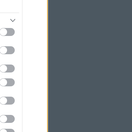
y:
!
al
Travel Blog
.