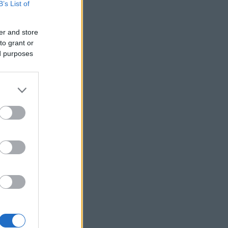
B’s List of
os
dák
er and store
to grant or
ed purposes
d
gok
n!
ional
grame
y