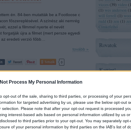
vicces
(
39
)
video
(
(
1
)
wes anderson
(
ttem én. 84-ben mutatták be a Footloose c
will ferrell
(
1
)
wood
Bacon főszereplésével. A színész aki nemrég
rudd
(
1
)
zen
(
1
)
ze
Címkefelhő
évét, ezzel a filmmel nyerte el nevét
forgatják újra a filmet (mert persze egyedi
de az eredeti verzió főbb…
Rovatok
tovább »
Tetszik
0
Kattint!
ozzá!
Zene és Pop!
Not Process My Personal Information
ne
film
videó
vicces
footloose
to opt-out of the sale, sharing to third parties, or processing of your per
Mizeka
Paprika
formation for targeted advertising by us, please use the below opt-out s
Post It
et! Megnézni: Brüno
r selection. Please note that after your opt-out request is processed y
Hello Stranger
eing interest-based ads based on personal information utilized by us or
just a soundt
disclosed to third parties prior to your opt-out. You may separately opt-
Kb. 30 perccel ezelőtt ért véget a film, miután
losure of your personal information by third parties on the IAB’s list of
felkapcsolták a lámpát több száz ember néma