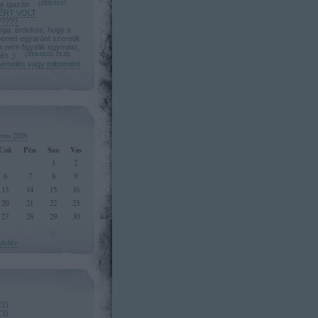
le igazán
(
2009.03.07.
ÉRT VOLT
????
a: érdekes, hogy a
nemet egyaránt szeretik
úk nem figyelik egymást,
én ;)
(
2009.03.03. 19:35
)
mémelés vagy mittomén!
ztus 2026
Csü
Pén
Szo
Vas
1
2
6
7
8
9
13
14
15
16
20
21
22
23
27
28
29
30
rchív
(
1
)
(
3
)