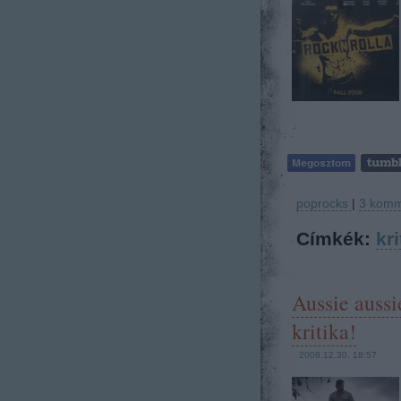
poprocks
|
3
komm
Címkék:
kri
Aussie auss
kritika!
2008.12.30. 18:57