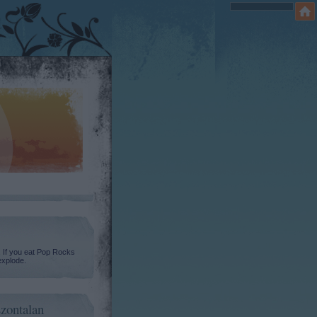
. If you eat Pop Rocks
explode.
zontalan