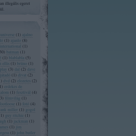
n illegális egeret
ül.
 universe
(
1
)
ajalno
ló
(
1
)
ajanlo
(
8
)
international
(
1
)
30
)
batman
(
1
)
é
(
1
)
blablabla
(
5
)
 ellis
(
1
)
brüno
(
1
)
play
(
3
)
dal
(
2
)
dave
játadó
(
1
)
divat
(
2
)
1
)
dvd
(
2
)
elozetes
(
2
)
1
)
erdekes de
dalom
(
1
)
fesztivál
(
4
)
3
)
filmvilág
(
1
)
footloose
(
1
)
fotó
(
4
)
rank miller
(
1
)
gogol
(
1
)
guy ritchie
(
1
)
ugh
(
1
)
jackman
(
1
)
james
(
1
)
jim
urgess
(
1
)
john butler