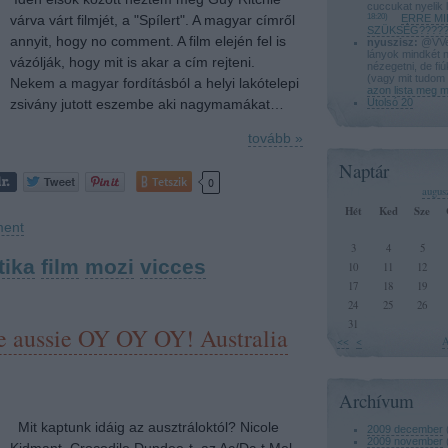
cuccukat nyelik 
várva várt filmjét, a "Spílert". A magyar címről
18:20
)
ERRE MI
SZÜKSÉG?????
annyit, hogy no comment. A film elején fel is
nyuszisz:
@VVeg
lányok mindkét 
vázólják, hogy mit is akar a cím rejteni.
nézegetni, de fi
(vagy mit tudom 
Nekem a magyar fordításból a helyi lakótelepi
azon lista meg 
zsivány jutott eszembe aki nagymamákat…
Utolsó 20
tovább »
Naptár
Tetszik
0
augus
Hét
Ked
Sze
ent
3
4
5
tika
film
mozi
vicces
10
11
12
17
18
19
24
25
26
31
ie aussie OY OY OY! Australia
<<
<
A
Archívum
Mit kaptunk idáig az ausztráloktól? Nicole
2009 december
2009 november