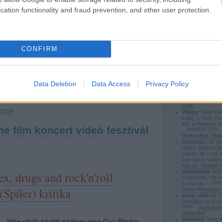
Őfelsége koncertjére a jegyeket, nem
cation functionality and fraud prevention, and other user protection.
silentdiszno:
Rá
Röyksopp lesz e
akármilyen borsos árakon! A nagy esemény
zárónap.
(
2009.0
Aug 22-én kerül megrendezésre a Kincsem
Zamárdiaban a B
nevei...
Parkban. Jegyek 15-30 e Ft között vannak
poprocks:
@say
Ok megkésve de 
CONFIRM
(állóhely) de 110-ért VIP csomagot…
(
2009.05.15. 23:44
)
fotók
poprocks:
@VVeg
tovább »
Hallgatása ajánlo
Meghallgatni: Wo
Yeahs, Placebo
Data Deletion
Data Access
Privacy Policy
Tetszik
0
saymyname:
re
tobbi :) es a bes
(
2009.05.12. 23:20
)
fotók
ozzá!
VVega:
Wolfmoth
majd, a Yeah Ye
lett, a Placebo m
ne
film
koncert
videó
fesztivál
(
2009.05.11. 17:43
)
Wolfmother, Yea
nyuszisz:
Jó ne
rossz. Már korá
videót, de csak 
feje van a srácn
Aussie: Hungry 
robertdani:
eddi
x, drugs and rock'n'roll
szerettem, sőt k
is tetszik.
(
2009.
(Spíler) kritika
Amos:Welcome t
omni_olet:
Az ír
Repüljön az a s
22:03
)
azon lis
mittomén!
koimbra:
Mert a
Idén elsők között néztem meg Guy Ritchie