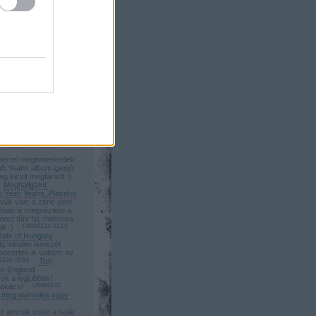
adásul Moby és
gy napon! Tökéletes
6.03. 14:13
)
Moby
alaton Sound első
myname: Köszönöm:)
megtörtént:)
Beyoncé koncert
a: Wolfmother jó!
tt!:)
(
2009.05.15. 23:43
)
lfmother, Yeah Yeah
mek kepek, de hol a
zamolo? varjuk :)
Beyoncé koncert
errel megismerkedek
ah Yeahs album igenjó
eg kicsit megfáradt :)
Meghallgatni:
h Yeah Yeahs, Placebo
vük van; a zene sem
bban is megnéztem a
most tűnt fel, mekkora
ak :)
(
2009.03.24. 21:27
)
Kids of Hungary
g minden lemezét
oncerten is voltam. ez
03.20. 06:58
)
Tori
o England
ek a legjobbak!
zakács!
(
2009.03.12.
ta meg mémelés vagy
z amcsik csak a saját