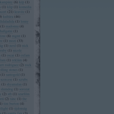
kampány
(
6
)
kép
(
1
)
s
(
1
)
klip
(
1
)
komedia
ncert
(
21
)
kravitz
(
1
)
0
)
kultúra
(
46
)
didaladida
(
1
)
lenny
(
1
)
madonna
(
4
)
allgatni
(
1
)
ézni
(
8
)
mgmt
(
1
)
re
(
1
)
mozi
(
33
)
ág
(
1
)
nerd
(
1
)
nick
ornby
(
1
)
nicole
s
(
1
)
oscar
(
1
)
oxfam
klam
(
1
)
reklám
(
4
)
ert rodriguez
(
2
)
rock
olling stones
(
1
)
(
1
)
santogold
(
1
)
scorcese
(
1
)
scrubs
s
(
1
)
shyamalan
(
1
)
slumdog
(
1
)
sorozat
y
(
2
)
stb
(
1
)
szarfilm
orú
(
2
)
tánc
(
1
)
the
1
)
tim burton
(
4
)
ilight
(
1
)
újdonság
s
(
1
)
vanity fair
(
3
)