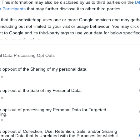
. This information may also be disclosed by us to third parties on the
IA
csendben ült néhány pillanatig... én még nem
Vicces és tanulság
Participants
that may further disclose it to other third parties.
tértem magamhoz, és nem hiszem el amit
Urbánus Legen
láttam. Több olyan szó forog most a fejemben
 that this website/app uses one or more Google services and may gath
ami nem pont papírra való, és a látottakat…
including but not limited to your visit or usage behaviour. You may click 
 to Google and its third-party tags to use your data for below specifi
A vászonról
tovább »
ogle consent section.
Mafilm
Filmdroid
Tetszik
0
Half Pécs Squa
l Data Processing Opt Outs
Bizonytalansá
ozzá!
o opt-out of the Sharing of my personal data.
m
mozi
vicces
megnézni
Divat és pletyka
In
Betonpanda
Csecsebecse
o opt-out of the Sale of my Personal Data.
Perez Hilton
In
téka.: The Hangover
to opt-out of processing my Personal Data for Targeted
My Causes..pls Joi
ing.
In
Unicef
Emlékeztek a "Ronda Ügy" c
Amnesty Internat
World Food Pro
fekete komédiára? A "The
o opt-out of Collection, Use, Retention, Sale, and/or Sharing
Why Democrac
ersonal Data that Is Unrelated with the Purposes for which it
Hangover" kb. ugyanilyen
lected.