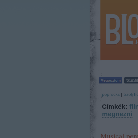
poprocks
|
Szólj h
Címkék:
fil
megnezni
Musical pent