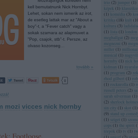
Mozirajongok koreben nem
trio
(
2
)
jumper
(
1
)
kell bemutatnunk Nick Hornbyt.
képek
(
1
)
klassziku
Lehet, sokan nem ismerik az irot,
(
1
)
komédia
(
3
)
ko
kritika
(
18
)
kult
(
1
de esetleg lattak mar az "About a
kultura
(
3
)
ladidala
boy"-t, a "Fever catch" vagy a
(
1
)
lista
(
1
)
london
sokak szamara az alapmuvet a
meghallgat
(
2
)
megh
"Pop, csajok, stb"-t. Persze, az
megnezni
(
3
)
megn
olvaso kozonseg…
miller
(
1
)
millionai
musical
(
1
)
nagyvil
hormby
(
1
)
nick h
kidman
(
1
)
nyarala
tovább »
(
1
)
program
(
2
)
re
rhod gilbert
(
1
)
rob
Tetszik
0
(
1
)
rocknrolla
(
1
)
r
russell peters
(
2
)
sa
ozzá!
sarah silverman
(
1
)
(
2
)
sherlock holme
m
mozi
vicces
nick hornby
sin city
(
1
)
skot
(
1
)
(
9
)
stand up comed
(
1
)
sziget
(
1
)
szom
cops
(
1
)
the spirit
(
törpök
(
1
)
tv
(
1
)
tw
ek: Footloose.
(
1
)
unicef
(
2
)
utaza