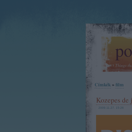
po
Things th
Címkék
»
film
Kozepes de 
2009.11.27. 15:26