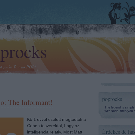
procks
at make You go POP!
poprocks
jo: The Informant!
The legend is simple
with soda, then you 
Kb 1 evvel ezelott megtudtuk a
Cohen tesverektol, hogy az
Érdekes de has
inteligencia relativ. Most Matt