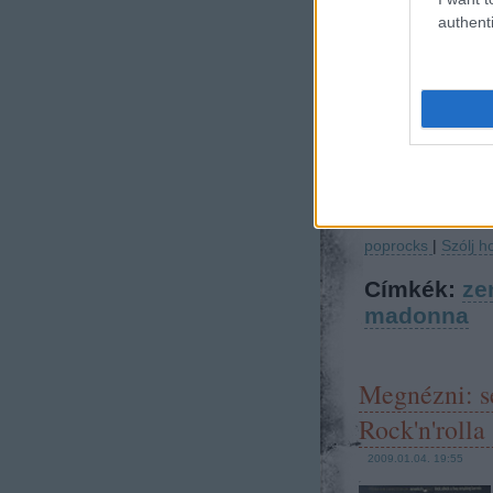
authenti
poprocks
|
Szólj h
Címkék:
ze
madonna
Megnézni: se
Rock'n'rolla 
2009.01.04. 19:55