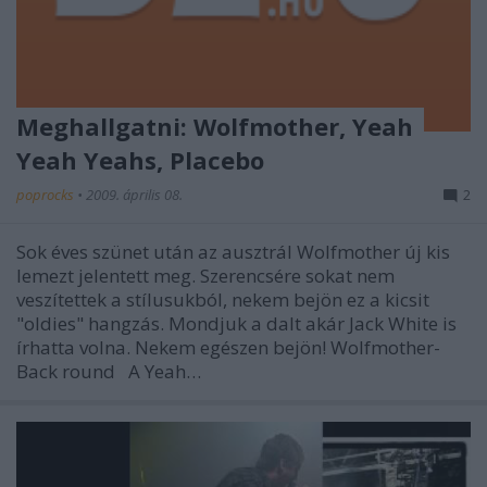
Meghallgatni: Wolfmother, Yeah
Yeah Yeahs, Placebo
poprocks
•
2009. április 08.
2
Sok éves szünet után az ausztrál Wolfmother új kis
lemezt jelentett meg. Szerencsére sokat nem
veszítettek a stílusukból, nekem bejön ez a kicsit
"oldies" hangzás. Mondjuk a dalt akár Jack White is
írhatta volna. Nekem egészen bejön! Wolfmother-
Back round A Yeah…