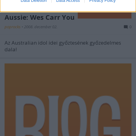
Data Deletion
Data Access
Privacy Policy
Aussie: Wes Carr You
poprocks
•
2008. december 02.
0
Az Australian idol idei győztesének győzedelmes
dala!