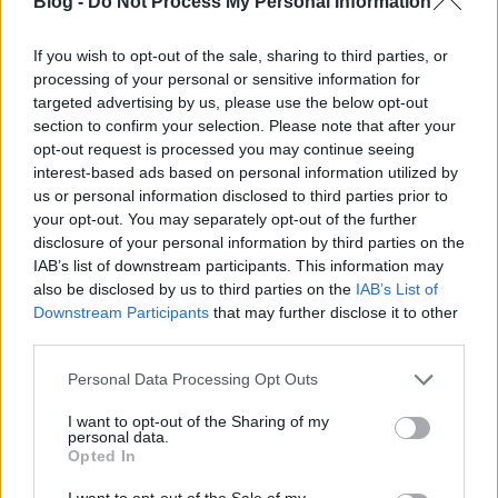
Blog -
Do Not Process My Personal Information
akiknek tudtommal egyik tagja se magyar... Hogy
sikerült ezzel a névvel előállni? Sajnos erre nem
tudok magyarázatot adni, mert nem igazán
If you wish to opt-out of the sale, sharing to third parties, or
nyilatkoztak erről se Myspace oldalunk, se az idáig
processing of your personal or sensitive information for
targeted advertising by us, please use the below opt-out
megjelent cikkekben. Kritikusok a…
section to confirm your selection. Please note that after your
opt-out request is processed you may continue seeing
interest-based ads based on personal information utilized by
us or personal information disclosed to third parties prior to
your opt-out. You may separately opt-out of the further
disclosure of your personal information by third parties on the
IAB’s list of downstream participants. This information may
also be disclosed by us to third parties on the
IAB’s List of
Downstream Participants
that may further disclose it to other
third parties.
Please note that this website/app uses one or more Google
Personal Data Processing Opt Outs
services and may gather and store information including but
not limited to your visit or usage behaviour. You may click to
I want to opt-out of the Sharing of my
personal data.
grant or deny consent to Google and its third-party tags to
Opted In
use your data for below specified purposes in below Google
consent section.
I want to opt-out of the Sale of my