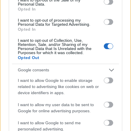
Meghallgat, feldolgoz:)
Personal Data.
Opted In
poprocks
•
2009. január 19.
0
I want to opt-out of processing my
Personal Data for Targeted Advertising.
Nah, eljutottam oda, hogy új zenét is hallgassak,
Opted In
ennek egyrészt nagyon örülök, másfelől pedig
elkeserítő, hogy milyen szinten le vagyok maradva!
I want to opt-out of Collection, Use,
Egy csomagba összeszedtem mindent ami
Retention, Sale, and/or Sharing of my
Personal Data that Is Unrelated with the
mostanában bejön, persze került bele 1-2 aussie
Purposes for which it was collected.
alkotás is, mert ez nálam csak természetes:)Enjoy1.…
Opted Out
Google consents
Aussie aussie aussie OY OY OY!
I want to allow Google to enable storage
Australia kritika!
related to advertising like cookies on web or
poprocks
•
2008. december 30.
5
device identifiers in apps.
I want to allow my user data to be sent to
Mit kaptunk idáig az ausztráloktól? Nicole Kidmant,
Google for online advertising purposes.
Crocodile Dundee-t, az Ac/Dc-t Mel Gibsont, és még
sorolhatnám. 1996-ban megismerhettük Baz
I want to allow Google to send me
Luhrmann rendezőt is, és az ő sajátos képi világát
personalized advertising.