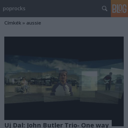
poprocks
Címkék
»
aussie
Uj Dal: John Butler Trio- One way