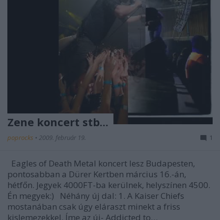
Zene koncert stb...
poprocks
•
2009. február 19.
1
Eagles of Death Metal koncert lesz Budapesten,
pontosabban a Dürer Kertben március 16.-án,
hétfőn. Jegyek 4000FT-ba kerülnek, helyszínen 4500.
Én megyek:) Néhány új dal: 1. A Kaiser Chiefs
mostanában csak úgy eláraszt minekt a friss
kislemezekkel. Íme az új- Addicted to…