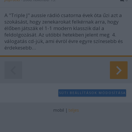
A "Triple J" aussie rádió csatorna évek óta űzi azt a
szokásást, hogy zenekarokat felkérnak arra, hogy
élőben játszák el 1-1 modern klasszik dal a
feldolgozását. Az utóbbi hetekben jelent meg 4.
válogatás cd-jük, ami évröl évre egyre színesebb és
érdekesebb…
SÜTI BEÁLLÍTÁSOK MÓDOSÍTÁSA
mobil
|
teljes