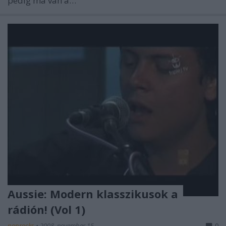
pedig ma van a…
Aussie: Modern klasszikusok a
rádión! (Vol 1)
poprocks
•
2008. november 15.
0