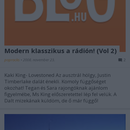
Modern klasszikus a rádión! (Vol 2)
poprocks
•
2008. november 23.
2
Kaki King- Lovestoned Az ausztrál hölgy, Justin
Timberlake dalát énekli. Komoly függőséget
okozhat! Tegan és Sara rajongóknak ajánlom
figyelmébe, Ms King előszeretettel lép fel velük. A
Dalt mizekának küldöm, de ő már függő!