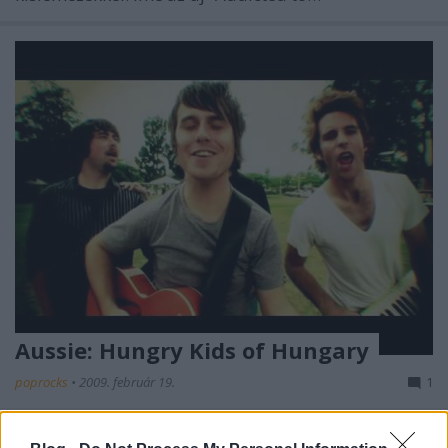
Aussie: Hungry Kids of Hungary
poprocks
•
2009. február 19.
1
Nah most egy brisbane-i csapatról van szó