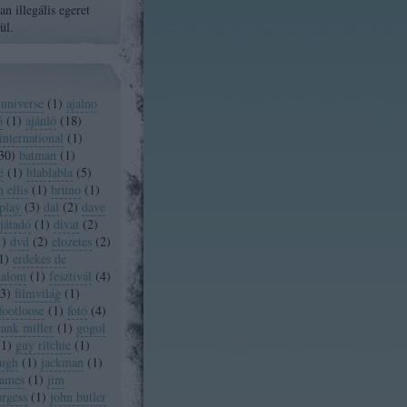
n illegális egeret
ül.
 universe
(
1
)
ajalno
ó
(
1
)
ajánló
(
18
)
international
(
1
)
30
)
batman
(
1
)
é
(
1
)
blablabla
(
5
)
 ellis
(
1
)
brüno
(
1
)
play
(
3
)
dal
(
2
)
dave
játadó
(
1
)
divat
(
2
)
1
)
dvd
(
2
)
elozetes
(
2
)
1
)
erdekes de
dalom
(
1
)
fesztivál
(
4
)
3
)
filmvilág
(
1
)
footloose
(
1
)
fotó
(
4
)
rank miller
(
1
)
gogol
(
1
)
guy ritchie
(
1
)
ugh
(
1
)
jackman
(
1
)
james
(
1
)
jim
urgess
(
1
)
john butler