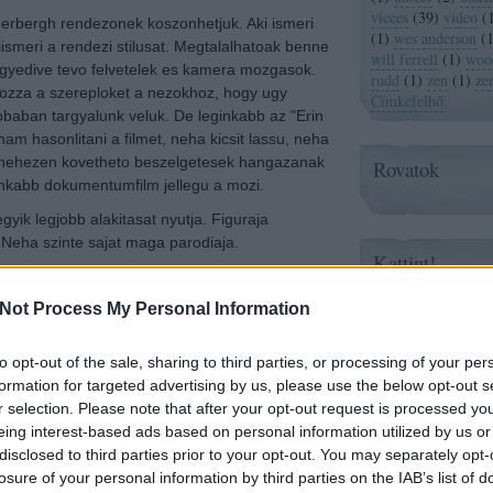
vicces
(
39
)
video
(
derbergh rendezonek koszonhetjuk. Aki ismeri
(
1
)
wes anderson
(
ismeri a rendezi stilusat. Megtalalhatoak benne
will ferrell
(
1
)
wood
gyedive tevo felvetelek es kamera mozgasok.
rudd
(
1
)
zen
(
1
)
ze
ozza a szereploket a nezokhoz, hogy ugy
Címkefelhő
obaban targyalunk veluk. De leginkabb az "Erin
am hasonlitani a filmet, neha kicsit lassu, neha
nehezen kovetheto beszelgetesek hangazanak
Rovatok
 inkabb dokumentumfilm jellegu a mozi.
yik legjobb alakitasat nyutja. Figuraja
 Neha szinte sajat maga parodiaja.
Kattint!
kevesbe ismertebb tajgai is szerephez jutottak,
Zene és Pop!
z "Oceans" filmekbol, Tom Papa iro es komikus,
Not Process My Personal Information
two and a helf men"-bol, vagy Scott Adsit a "30
to opt-out of the sale, sharing to third parties, or processing of your per
Mizeka
Paprika
formation for targeted advertising by us, please use the below opt-out s
Post It
r selection. Please note that after your opt-out request is processed y
komolytalan komoly film, ha nem szeretsz
Hello Stranger
eing interest-based ads based on personal information utilized by us or
keszizmokat probara tevo nevetesre vagysz
just a soundt
disclosed to third parties prior to your opt-out. You may separately opt-
ld el. De, ha pl tetszett a "Burn after reading"
losure of your personal information by third parties on the IAB’s list of
 nezd meg!