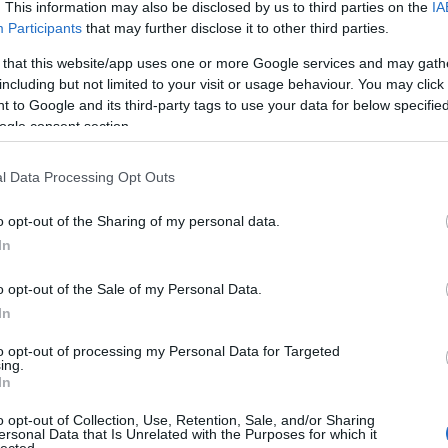
. This information may also be disclosed by us to third parties on the
IA
Vicces és tanulság
Participants
that may further disclose it to other third parties.
Urbánus Legen
 that this website/app uses one or more Google services and may gath
including but not limited to your visit or usage behaviour. You may click 
 to Google and its third-party tags to use your data for below specifi
A vászonról
ogle consent section.
Mafilm
Filmdroid
Half Pécs Squa
l Data Processing Opt Outs
Bizonytalansá
o opt-out of the Sharing of my personal data.
Divat és pletyka
In
Betonpanda
Csecsebecse
o opt-out of the Sale of my Personal Data.
Perez Hilton
In
to opt-out of processing my Personal Data for Targeted
My Causes..pls Joi
ing.
In
Unicef
Amnesty Internat
World Food Pro
o opt-out of Collection, Use, Retention, Sale, and/or Sharing
Why Democrac
ersonal Data that Is Unrelated with the Purposes for which it
lected.