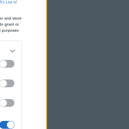
B’s List of
os
dák
er and store
to grant or
ed purposes
d
gok
n!
ional
grame
y