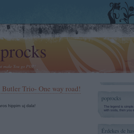
procks
at make You go POP!
 Butler Trio- One way road!
poprocks
aros hippim uj dala!
The legend is simple
with soda, then you 
Érdekes de has