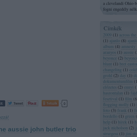
a clevelandi Ohio-ba
fogni engedély nélk
Címkék
2009
(
1
)
across the
(
1
)
ajanlo
(
8
)
ajanl
album
(
4
)
amnesty 
aranyos
(
1
)
aussie
(
beyonce
(
2
)
beyonc
blunt
(
1
)
bret easton
changeling
(
1
)
cold
grohl
(
2
)
day
(
1
)
dí
dokumentumfilm
(
előzetes
(
2
)
ennyi
(
haszontalan
(
1
)
fáj
fesztival
(
1
)
film
(
6
Tetszik
0
flogging molly
(
1
)
foto
(
3
)
frank
(
1
)
f
bordello
(
1
)
green
ozzá!
help
(
1
)
hírek
(
1
)
h
jack nicholson
(
2
)
ne
aussie
john butler trio
strurgess
(
1
)
jim st