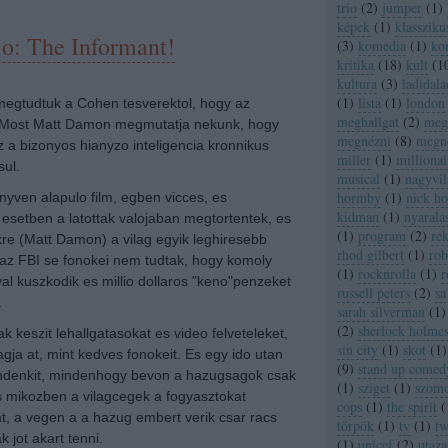
trio
(
2
)
jumper
(
1
)
képek
(
1
)
klassziku
jo: The Informant!
(
3
)
komedia
(
1
)
ko
kritika
(
18
)
kult
(
1
kultura
(
3
)
ladidala
(
1
)
lista
(
1
)
london
 megtudtuk a Cohen tesverektol, hogy az
meghallgat
(
2
)
megh
iv. Most Matt Damon megmutatja nekunk, hogy
megnézni
(
8
)
megn
 a bizonyos hianyzo inteligencia kronnikus
miller
(
1
)
millionai
ul.
musical
(
1
)
nagyvil
hormby
(
1
)
nick h
nyven alapulo film, egben vicces, es
kidman
(
1
)
nyarala
setben a latottak valojaban megtortentek, es
(
1
)
program
(
2
)
re
kre (Matt Damon) a vilag egyik leghiresebb
rhod gilbert
(
1
)
rob
az FBI se fonokei nem tudtak, hogy komoly
(
1
)
rocknrolla
(
1
)
r
al kuszkodik es millio dollaros "keno"penzeket
russell peters
(
2
)
sa
.
sarah silverman
(
1
)
(
2
)
sherlock holme
 keszit lehallgatasokat es video felveteleket,
sin city
(
1
)
skot
(
1
)
gja at, mint kedves fonokeit. Es egy ido utan
(
9
)
stand up comed
indenkit, mindenhogy bevon a hazugsagok csak
(
1
)
sziget
(
1
)
szom
 mikozben a vilagcegek a fogyasztokat
cops
(
1
)
the spirit
(
 at, a vegen a a hazug embert verik csar racs
törpök
(
1
)
tv
(
1
)
tw
 jot akart tenni.
(
1
)
unicef
(
2
)
utaza