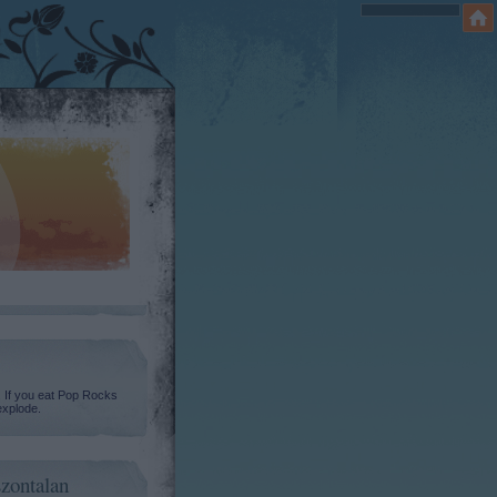
. If you eat Pop Rocks
explode.
zontalan