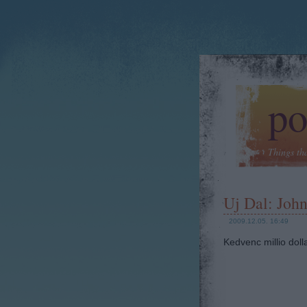
po
Things th
Uj Dal: John
2009.12.05. 16:49
Kedvenc millio doll