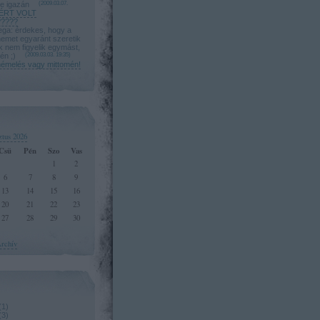
le igazán
(
2009.03.07.
ÉRT VOLT
????
a: érdekes, hogy a
nemet egyaránt szeretik
úk nem figyelik egymást,
én ;)
(
2009.03.03. 19:35
)
mémelés vagy mittomén!
ztus 2026
Csü
Pén
Szo
Vas
1
2
6
7
8
9
13
14
15
16
20
21
22
23
27
28
29
30
rchív
(
1
)
(
3
)