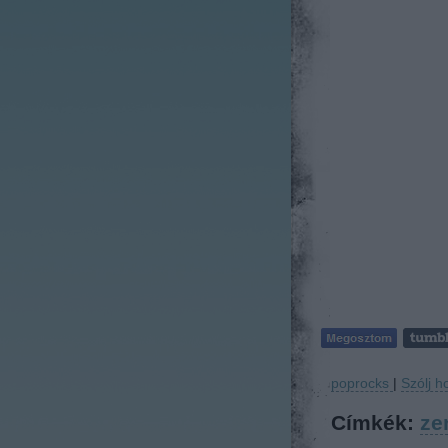
poprocks
|
Szólj h
Címkék:
ze