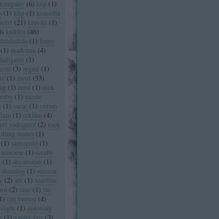
kampány
(
6
)
kép
(
1
)
s
(
1
)
klip
(
1
)
komédia
ncert
(
21
)
kravitz
(
1
)
0
)
kultúra
(
46
)
didaladida
(
1
)
lenny
(
1
)
madonna
(
4
)
allgatni
(
1
)
ezni
(
3
)
mgmt
(
1
)
re
(
1
)
mozi
(
33
)
ág
(
1
)
nerd
(
1
)
nick
ornby
(
1
)
nicole
s
(
1
)
oscar
(
1
)
oxfam
klam
(
1
)
reklám
(
4
)
ert rodriguez
(
2
)
rock
olling stones
(
1
)
(
1
)
santogold
(
1
)
scorcese
(
1
)
scrubs
s
(
1
)
shyamalan
(
1
)
slumdog
(
1
)
sorozat
y
(
2
)
stb
(
1
)
szarfilm
orú
(
2
)
tánc
(
1
)
the
1
)
tim burton
(
4
)
ilight
(
1
)
újdonság
s
(
1
)
vanity fair
(
3
)