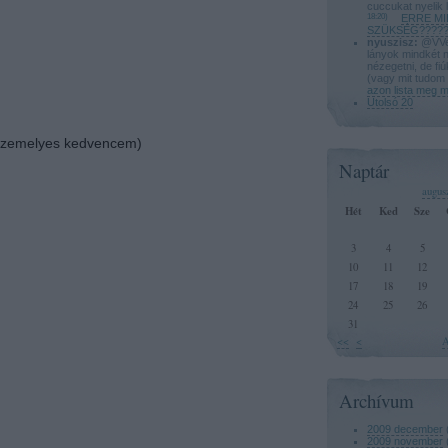
cuccukat nyelik 
18:20
)
ERRE MI
SZÜKSÉG?????
nyuszisz:
@VVeg
lányok mindkét 
nézegetni, de fi
(vagy mit tudom 
azon lista meg 
Utolsó 20
szemelyes kedvencem)
Naptár
augus
Hét
Ked
Sze
3
4
5
10
11
12
17
18
19
24
25
26
31
<<
<
A
Archívum
2009 december
2009 november