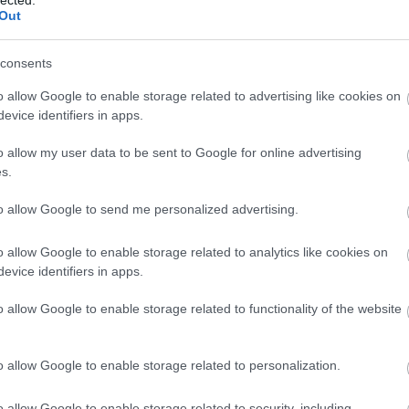
Out
Tetszik
0
Kötelező Olvasmán
consents
Vanity Fair
ozzá!
o allow Google to enable storage related to advertising like cookies on
m
mozi
vicces
megnezni
evice identifiers in apps.
o allow my user data to be sent to Google for online advertising
HTML
Biffy Clyro.
s.
to allow Google to send me personalized advertising.
Kedvenc Játék
o allow Google to enable storage related to analytics like cookies on
A skot zenekar 1995 ota
evice identifiers in apps.
letezik, de attorest csak
2007-ben ertek el, a
o allow Google to enable storage related to functionality of the website
"Puzzle" cimu albumukkal.
Az uj, kb 1 honapja
The web's origin
megjelent "Only
o allow Google to enable storage related to personalization.
revolutions" lemezukkel,
Szerintetek.....
pedig egyenesen
o allow Google to enable storage related to security, including