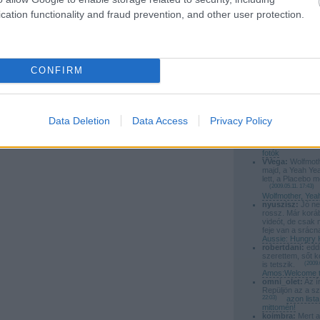
vegigsoportek Anglian. Az
cation functionality and fraud prevention, and other user protection.
silentdiszno:
Rá
albumokon megtalalhato
Röyksopp lesz e
zárónap.
(
2009.0
mind a dallamos rock
Zamárdiaban a B
nevei...
razos heavy metal is. Tehat szerencsere eleg
poprocks:
@say
sodalkoznek ha hamarosan kis hazankba is
Ok megkésve de 
CONFIRM
(
2009.05.15. 23:44
)
 dalok egyike:
fotók
poprocks:
@VVeg
Hallgatása ajánlo
Meghallgatni: Wo
Yeahs, Placebo
Data Deletion
Data Access
Privacy Policy
saymyname:
re
tobbi :) es a bes
(
2009.05.12. 23:20
)
fotók
VVega:
Wolfmoth
majd, a Yeah Ye
lett, a Placebo m
(
2009.05.11. 17:43
)
Wolfmother, Yea
nyuszisz:
Jó ne
rossz. Már korá
videót, de csak 
feje van a srácn
Aussie: Hungry 
robertdani:
eddi
szerettem, sőt k
is tetszik.
(
2009.
Amos:Welcome t
omni_olet:
Az ír
Repüljön az a s
22:03
)
azon lis
mittomén!
koimbra:
Mert a