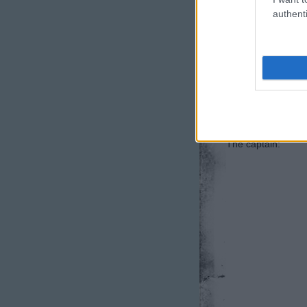
authenti
ballada es a korpa
valtozatos. Nem c
eljutna a kovetkezo
The captain: