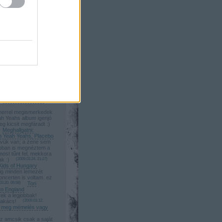
adásul Moby és
gy napon! Tökéletes
6.03. 14:13
)
Moby
alaton Sound első
myname: Köszönöm:)
megtörtént:)
Beyoncé koncert
a: Wolfmother jó!
tt!:)
(
2009.05.15. 23:43
)
lfmother, Yeah Yeah
mek kepek, de hol a
zamolo? varjuk :)
Beyoncé koncert
errel megismerkedek
ah Yeahs album igenjó
eg kicsit megfáradt :)
Meghallgatni:
h Yeah Yeahs, Placebo
vük van; a zene sem
bban is megnéztem a
most tűnt fel, mekkora
ak :)
(
2009.03.24. 21:27
)
Kids of Hungary
g minden lemezét
oncerten is voltam. ez
03.20. 06:58
)
Tori
o England
ek a legjobbak!
zakács!
(
2009.03.12.
ta meg mémelés vagy
z amcsik csak a saját