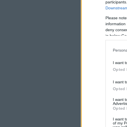
participants
Downstream 
Please note
information 
deny consent
in below Go
Persona
I want t
Opted 
I want t
Opted 
I want 
Advertis
Opted 
I want t
of my P
was col