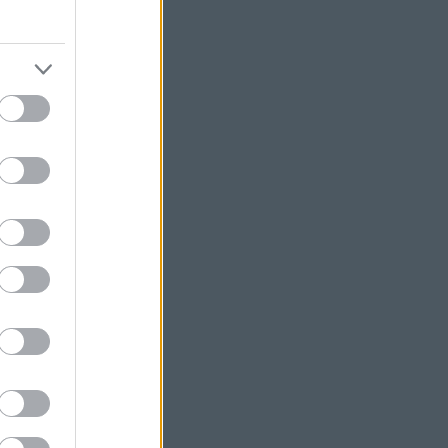
y:
!
al
Travel Blog
.