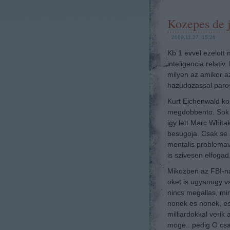
Kozepes de 
2009.11.27. 15:26
Kb 1 evvel ezelott
inteligencia relat
milyen az amikor az
hazudozassal paros
Kurt Eichenwald ko
megdobbento. Sok e
igy lett Marc Whita
besugoja. Csak se 
mentalis problemav
is szivesen elfogad
Mikozben az FBI-nak
oket is ugyanugy va
nincs megallas, m
nonek es nonek, es
milliardokkal verik
moge.. pedig O csak