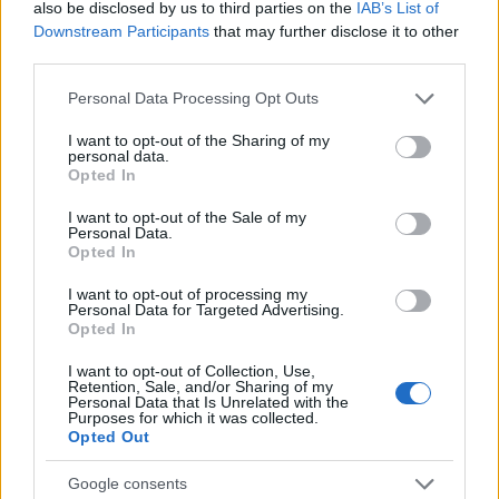
also be disclosed by us to third parties on the
IAB’s List of
Downstream Participants
that may further disclose it to other
third parties.
Please note that this website/app uses one or more Google
Personal Data Processing Opt Outs
services and may gather and store information including but
not limited to your visit or usage behaviour. You may click to
I want to opt-out of the Sharing of my
Mozirajongok koreben nem kell bemutatnunk Nick
personal data.
grant or deny consent to Google and its third-party tags to
Opted In
Hornbyt. Lehet, sokan nem ismerik az irot, de esetleg
use your data for below specified purposes in below Google
lattak mar az "About a boy"-t, a "Fever ...
consent section.
I want to opt-out of the Sale of my
Personal Data.
Opted In
I want to opt-out of processing my
Personal Data for Targeted Advertising.
Opted In
I want to opt-out of Collection, Use,
Retention, Sale, and/or Sharing of my
Personal Data that Is Unrelated with the
Purposes for which it was collected.
Opted Out
Google consents