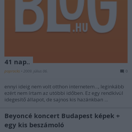
41 nap..
poprocks
•
2009. július 06.
0
ennyi ideig nem volt otthon internetem..., leginkább
ezért nem írtam az utóbbi időben. Ez egy rendkívül
idegesítő állapot, de sajnos kis hazánkban ...
Beyoncé koncert Budapest képek +
egy kis beszámoló