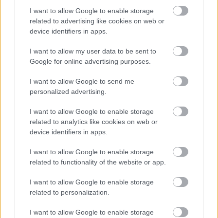
I want to allow Google to enable storage
related to advertising like cookies on web or
device identifiers in apps.
Sziget, szavak nélkül,
I want to allow my user data to be sent to
mozgóképben...
Google for online advertising purposes.
poprocks
•
2009. augusztus 26.
0
I want to allow Google to send me
personalized advertising.
Persze nem teljesen szavak nélkül, de nem nagyon
szeretnék rizsázni. Szigetről túl sok mindent nem
I want to allow Google to enable storage
lehet írni.. maradt az ami volt, hiába próbálnak ...
related to analytics like cookies on web or
device identifiers in apps.
I want to allow Google to enable storage
related to functionality of the website or app.
I want to allow Google to enable storage
related to personalization.
I want to allow Google to enable storage