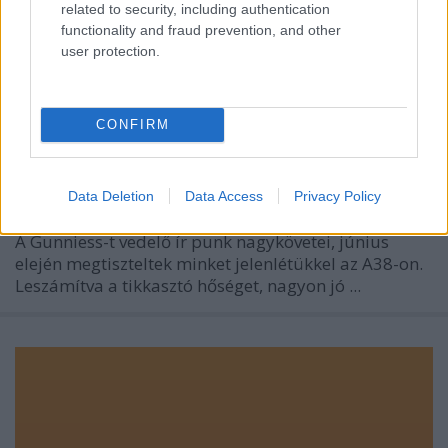
related to security, including authentication
functionality and fraud prevention, and other
user protection.
CONFIRM
Videó: Flogging Molly Budapesten..
poprocks
•
2009. július 10.
0
Data Deletion
Data Access
Privacy Policy
A Gunniess-t vedelő ír punk nagykövetei, június
elején megtiszteltek minket jelenlétükkel az A38-on.
Leszámítva a tikkasztó hőséget, nagyon jó ...