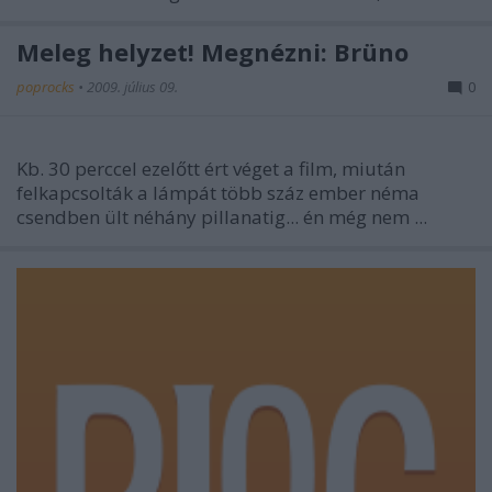
Meleg helyzet! Megnézni: Brüno
poprocks
•
2009. július 09.
0
Kb. 30 perccel ezelőtt ért véget a film, miután
felkapcsolták a lámpát több száz ember néma
csendben ült néhány pillanatig... én még nem ...