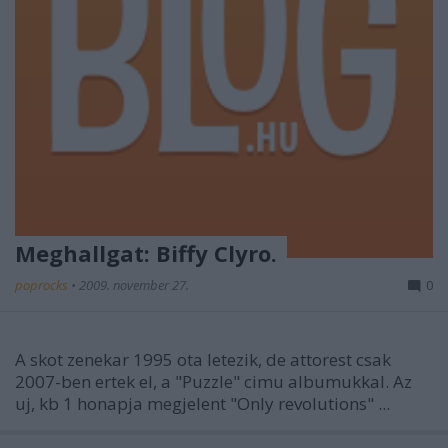
Meghallgat: Biffy Clyro.
poprocks
•
2009. november 27.
0
A skot zenekar 1995 ota letezik, de attorest csak
2007-ben ertek el, a "Puzzle" cimu albumukkal. Az
uj, kb 1 honapja megjelent "Only revolutions" ...