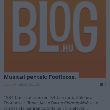
Musical pentek: Footloose.
poprocks
•
2009. július 10.
0
1984-ban születtem én. 84-ben mutatták be a
Footloose c filmet, Kevin Bacon főszereplésével. A
színész aki nemrég töltötte be 50. életévét, ...