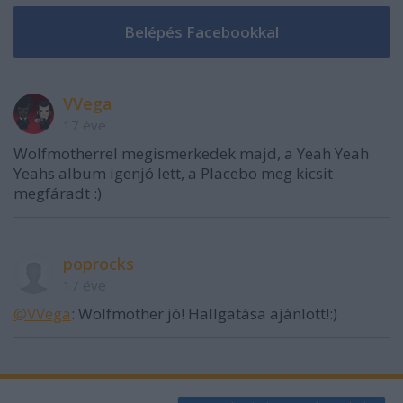
VVega
17 éve
Wolfmotherrel megismerkedek majd, a Yeah Yeah
Yeahs album igenjó lett, a Placebo meg kicsit
megfáradt :)
poprocks
17 éve
@VVega
: Wolfmother jó! Hallgatása ajánlott!:)