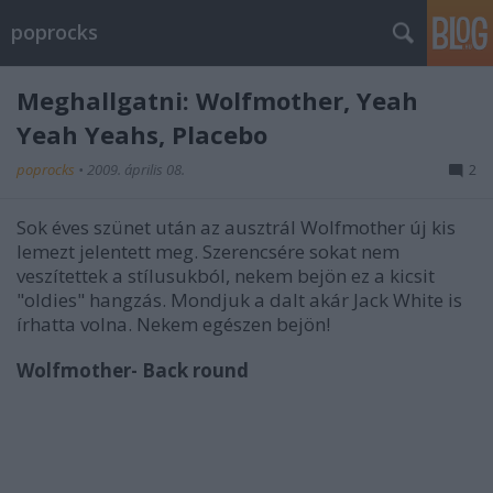
poprocks
Meghallgatni: Wolfmother, Yeah
Yeah Yeahs, Placebo
poprocks
•
2009. április 08.
2
Sok éves szünet után az ausztrál Wolfmother új kis
lemezt jelentett meg. Szerencsére sokat nem
veszítettek a stílusukból, nekem bejön ez a kicsit
"oldies" hangzás. Mondjuk a dalt akár Jack White is
írhatta volna. Nekem egészen bejön!
Wolfmother- Back round