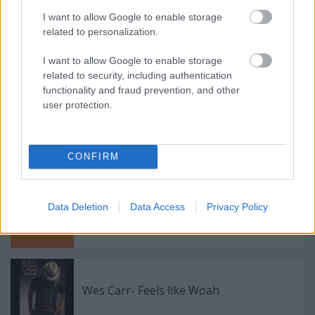
I want to allow Google to enable storage
Ajánlott bejegyzések:
related to personalization.
I want to allow Google to enable storage
Sziget, szavak nélkül, mozgóképben...
related to security, including authentication
functionality and fraud prevention, and other
user protection.
Meleg helyzet! Megnézni: Brüno
CONFIRM
Data Deletion
Data Access
Privacy Policy
Moby Zamárdiaban a Balaton Sound első
nevei...
Wes Carr- Feels like Woah