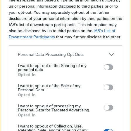
us or personal information disclosed to third parties prior to
your opt-out. You may separately opt-out of the further
disclosure of your personal information by third parties on the
IAB’s list of downstream participants. This information may
also be disclosed by us to third parties on the
IAB’s List of
Downstream Participants
that may further disclose it to other
third parties.
A sziget fellépői között van a Placebo is akik
hamarosan megjelenő új lemezüket fogják nekünk
Please note that this website/app uses one or more Google
Personal Data Processing Opt Outs
bemutatni (többek között). A "Battle for the Sun"
services and may gather and store information including but
június 8.-án jelenik, meg és ez az új kislemezüknek is
not limited to your visit or usage behaviour. You may click to
I want to opt-out of the Sharing of my
a címe. Nekem elsőre nem igazán tetszett de
personal data.
grant or deny consent to Google and its third-party tags to
Opted In
többszöri hallgatás után már nagyon bejövős.
use your data for below specified purposes in below Google
consent section.
I want to opt-out of the Sale of my
Placebo- Battle for the sun
Personal Data.
Opted In
I want to opt-out of processing my
Personal Data for Targeted Advertising.
Opted In
I want to opt-out of Collection, Use,
Retention, Sale, and/or Sharing of my