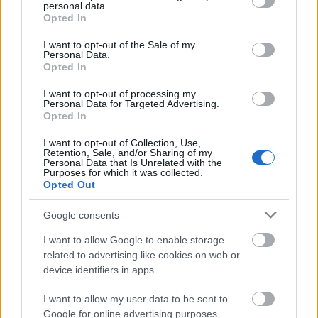
volna. De ehelyett nem hallunk mást csak kliséket, és
personal data.
grant or deny consent to Google and its third-party tags to
Opted In
egy rendkívül idegesítő Dane Cook-ot. Nem tudom,
use your data for below specified purposes in below Google
hogy minek próbálkozik ő a színészettel amikor
consent section.
I want to opt-out of the Sale of my
láthatóan nem tud játszani. Ugyanazt adja elő amit
Personal Data.
Opted In
saját showjában, de ott legalább vicces, ugyanez
filmen nem működik. Az írónak Jordan Cahan-nak ez
I want to opt-out of processing my
volt az első filmje, és láthatóan egy Dane Cook szerü
Personal Data for Targeted Advertising.
figurára írta, és közben a "Good luck Chuck" járt az
Opted In
eszében. Az eredmény pocsék. Jason Biggs pedig
I want to opt-out of Collection, Use,
annyira jelentéktelen az egész film alatt, hogy nem is
Retention, Sale, and/or Sharing of my
szeretnék vele többet foglalkozni. És aztán itt van
Personal Data that Is Unrelated with the
Purposes for which it was collected.
Kate Hudson, aki számomra a szép és tehetséges
Opted Out
kategóriából lecsúszott a "csaj aki szar filmekben
jétszik" kategóriába! Hát, hogy vállalhat el valaki
Google consents
ilyen filmeket?
I want to allow Google to enable storage
Összegzés: 3/10, Imdb 4.8/10
related to advertising like cookies on web or
device identifiers in apps.
I want to allow my user data to be sent to
Google for online advertising purposes.