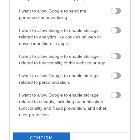
Címkék:
kritika
film
mozi
I want to allow Google to send me
personalized advertising.
I want to allow Google to enable storage
related to analytics like cookies on web or
Ajánlott bejegyzések:
device identifiers in apps.
I want to allow Google to enable storage
41 nap..
related to functionality of the website or app.
I want to allow Google to enable storage
related to personalization.
Beyoncé koncert fotók
I want to allow Google to enable storage
related to security, including authentication
functionality and fraud prevention, and other
user protection.
Tori Amos:Welcome to England
CONFIRM