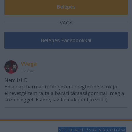
VAGY
VVega
17 éve
Nem is! :D
Én a nap harmadik filmjeként megtekintve tök jól
elnevetgéltem rajta a baráti társaságommal, meg a
közönséggel. Estére, lazításnak pont jó volt :)
SÜTI BEÁLLÍTÁSOK MÓDOSÍTÁSA