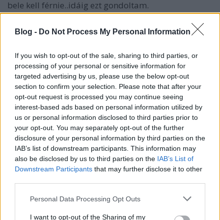
bele kell férnie..idáig ezt gondoltam.
Maga a film úgy ahogy van rossz. Rossz a story (bár
Blog -
Do Not Process My Personal Information
egyszerű romantikus vígjáték sémára épül, ahol
rögtön tudjuk mi lesz a film vége, mégsincs benne 1
If you wish to opt-out of the sale, sharing to third parties, or
eredeti poén sem), rosszak a színészek, mint már
processing of your personal or sensitive information for
említettem nem vicces, viszont vontatott és unalmas.
targeted advertising by us, please use the below opt-out
section to confirm your selection. Please note that after your
Tank (Dane Cook) amolyan anti Hitch, igazi segfejet
opt-out request is processed you may continue seeing
játszva randira hív csajokat, hogy azok
interest-based ads based on personal information utilized by
visszamenjenek a régi pasijukhoz. Justin (Jason
us or personal information disclosed to third parties prior to
Biggs) pedig halálosan szerelmes kolléganőjébe
your opt-out. You may separately opt-out of the further
disclosure of your personal information by third parties on the
Alexisbe (Kate Hudson) aki úgymond csak barátnak
IAB’s list of downstream participants. This information may
szeretné őt, és élvezni szeretné még az életet mielött
also be disclosed by us to third parties on the
IAB’s List of
leragad egy "jó srác" mellett. Ezért Justin megkére
Downstream Participants
that may further disclose it to other
Tanket aki a rokona, barátja, és lakótársa egyben,
third parties.
hogy szedje fel Alexist.
Please note that this website/app uses one or more Google
Personal Data Processing Opt Outs
Na ha ezt telepakolták volna jobbnál-jobb dumákal,
services and may gather and store information including but
vagy 1-2 komikus helyzettel még nézhető is lett
not limited to your visit or usage behaviour. You may click to
I want to opt-out of the Sharing of my