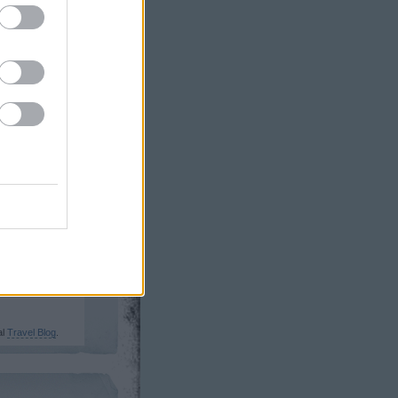
y:
!
al
Travel Blog
.