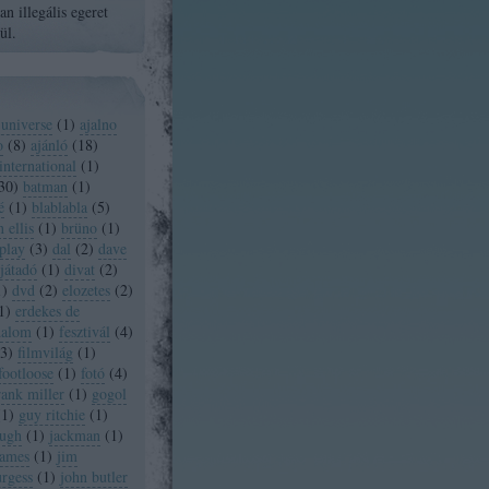
n illegális egeret
ül.
 universe
(
1
)
ajalno
o
(
8
)
ajánló
(
18
)
international
(
1
)
30
)
batman
(
1
)
é
(
1
)
blablabla
(
5
)
 ellis
(
1
)
brüno
(
1
)
play
(
3
)
dal
(
2
)
dave
játadó
(
1
)
divat
(
2
)
1
)
dvd
(
2
)
elozetes
(
2
)
1
)
erdekes de
dalom
(
1
)
fesztivál
(
4
)
3
)
filmvilág
(
1
)
footloose
(
1
)
fotó
(
4
)
rank miller
(
1
)
gogol
(
1
)
guy ritchie
(
1
)
ugh
(
1
)
jackman
(
1
)
james
(
1
)
jim
urgess
(
1
)
john butler