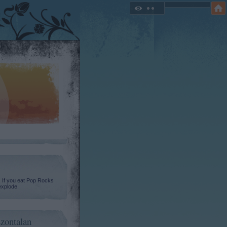
. If you eat Pop Rocks
explode.
zontalan