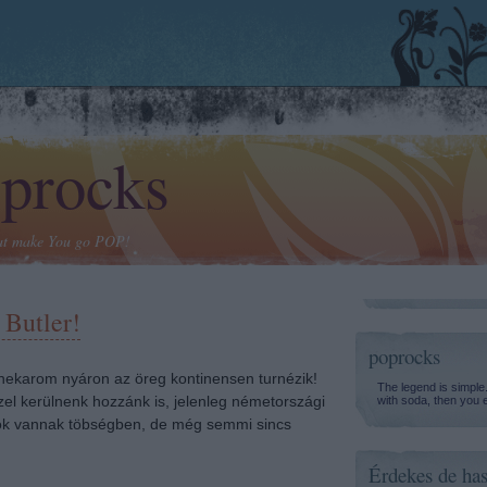
procks
at make You go POP!
 Butler!
poprocks
ekarom nyáron az öreg kontinensen turnézik!
The legend is simple
l kerülnenk hozzánk is, jelenleg németországi
with soda, then you 
sok vannak töbségben, de még semmi sincs
Érdekes de has