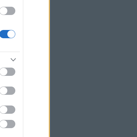
os
dák
d
gok
n!
ional
grame
y