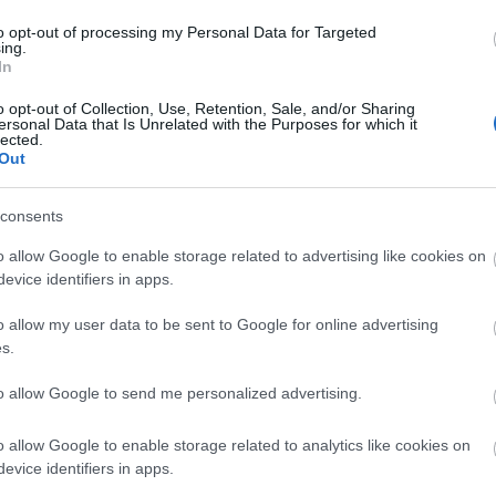
Vicces és tanulság
to opt-out of processing my Personal Data for Targeted
ing.
Urbánus Legen
In
o opt-out of Collection, Use, Retention, Sale, and/or Sharing
A vászonról
ersonal Data that Is Unrelated with the Purposes for which it
lected.
Mafilm
Out
Filmdroid
Half Pécs Squa
Bizonytalansá
consents
o allow Google to enable storage related to advertising like cookies on
Divat és pletyka
evice identifiers in apps.
Betonpanda
Csecsebecse
o allow my user data to be sent to Google for online advertising
Perez Hilton
s.
to allow Google to send me personalized advertising.
My Causes..pls Joi
Unicef
o allow Google to enable storage related to analytics like cookies on
Amnesty Internat
World Food Pro
evice identifiers in apps.
Why Democrac