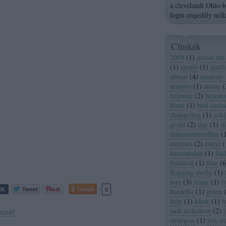
a clevelandi Ohio-ba
fogni engedély nélk
Címkék
2009
(
1
)
across the
(
1
)
ajanló
(
1
)
ajanl
album
(
4
)
amnesty 
aranyos
(
1
)
aussie
(
beyonce
(
2
)
beyonc
blunt
(
1
)
bret easton
changeling
(
1
)
cold
grohl
(
2
)
day
(
1
)
dí
dokumentumfilm
(
előzetes
(
2
)
ennyi
(
haszontalan
(
1
)
fáj
fesztival
(
1
)
film
(
6
flogging molly
(
1
)
foto
(
3
)
frank
(
1
)
f
Tetszik
0
bordello
(
1
)
green
help
(
1
)
hírek
(
1
)
h
jack nicholson
(
2
)
ozzá!
strurgess
(
1
)
jim st