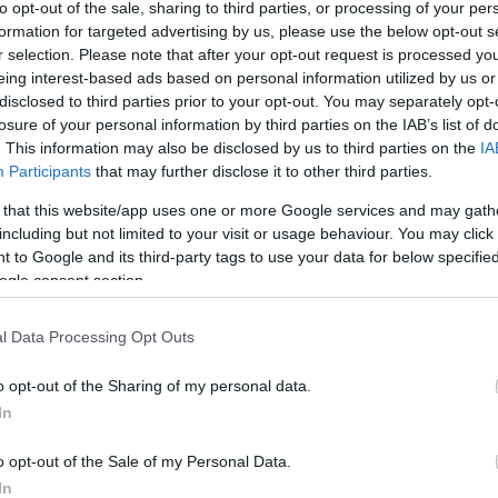
to opt-out of the sale, sharing to third parties, or processing of your per
vicces
(
39
)
videó
(
formation for targeted advertising by us, please use the below opt-out s
(
1
)
wes anderson
(
ckback címe:
r selection. Please note that after your opt-out request is processed y
will ferrell
(
1
)
wood
eing interest-based ads based on personal information utilized by us or
rudd
(
1
)
zen
(
1
)
ze
s.blog.hu/api/trackback/id/428558
Címkefelhő
disclosed to third parties prior to your opt-out. You may separately opt-
losure of your personal information by third parties on the IAB’s list of
. This information may also be disclosed by us to third parties on the
IA
Rovatok
abályok
értelmében felhasználói tartalomnak minősülnek, értük a
szolgáltatás technikai
Participants
that may further disclose it to other third parties.
em vállal, azokat nem ellenőrzi. Kifogás esetén forduljon a blog szerkesztőjéhez. Részletek
datvédelmi tájékoztatóban
.
 that this website/app uses one or more Google services and may gath
including but not limited to your visit or usage behaviour. You may click 
ászólások.
 to Google and its third-party tags to use your data for below specifi
Kattint!
ogle consent section.
épj be
, vagy
regisztrálj
! ‐
Belépés Facebookkal
Zene és Pop!
l Data Processing Opt Outs
Mizeka
Paprika
o opt-out of the Sharing of my personal data.
Post It
In
Hello Stranger
just a soundt
o opt-out of the Sale of my Personal Data.
In