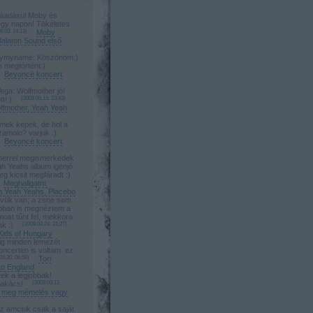
adásul Moby és
gy napon! Tökéletes
6.03. 14:13
)
Moby
alaton Sound első
myname: Köszönöm:)
megtörtént:)
Beyoncé koncert
a: Wolfmother jó!
tt!:)
(
2009.05.15. 23:43
)
lfmother, Yeah Yeah
mek kepek, de hol a
zamolo? varjuk :)
Beyoncé koncert
errel megismerkedek
ah Yeahs album igenjó
eg kicsit megfáradt :)
Meghallgatni:
h Yeah Yeahs, Placebo
vük van; a zene sem
bban is megnéztem a
most tűnt fel, mekkora
ak :)
(
2009.03.24. 21:27
)
Kids of Hungary
g minden lemezét
oncerten is voltam. ez
03.20. 06:58
)
Tori
o England
ek a legjobbak!
zakács!
(
2009.03.12.
ta meg mémelés vagy
z amcsik csak a saját