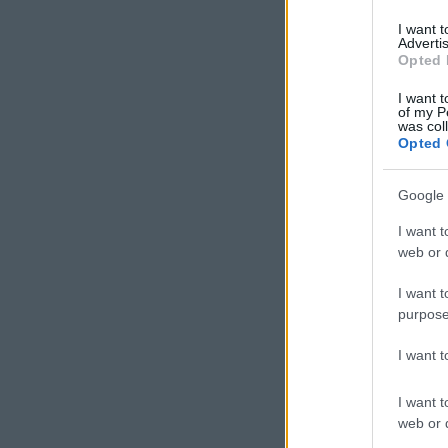
I want 
Advertis
Opted 
I want t
of my P
was col
Opted 
Google 
I want t
web or d
I want t
purpose
I want 
I want t
web or d