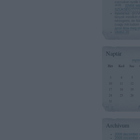
cuccukat nyelik 
18:20
)
ERRE MI
SZÜKSÉG?????
nyuszisz:
@VVeg
lányok mindkét 
nézegetni, de fi
(vagy mit tudom 
azon lista meg 
Utolsó 20
Naptár
augus
Hét
Ked
Sze
3
4
5
10
11
12
17
18
19
24
25
26
31
<<
<
A
Archívum
2009 december
2009 november