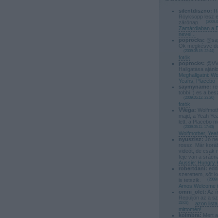
silentdiszno:
Rá
Röyksopp lesz e
zárónap.
(
2009.0
Zamárdiaban a B
nevei...
poprocks:
@say
Ok megkésve de 
(
2009.05.15. 23:44
)
fotók
poprocks:
@VVeg
Hallgatása ajánlo
Meghallgatni: Wo
Yeahs, Placebo
saymyname:
re
tobbi :) es a bes
(
2009.05.12. 23:20
)
fotók
VVega:
Wolfmoth
majd, a Yeah Ye
lett, a Placebo m
(
2009.05.11. 17:43
)
Wolfmother, Yea
nyuszisz:
Jó ne
rossz. Már korá
videót, de csak 
feje van a srácn
Aussie: Hungry 
robertdani:
eddi
szerettem, sőt k
is tetszik.
(
2009.
Amos:Welcome t
omni_olet:
Az ír
Repüljön az a s
22:03
)
azon lis
mittomén!
koimbra:
Mert a