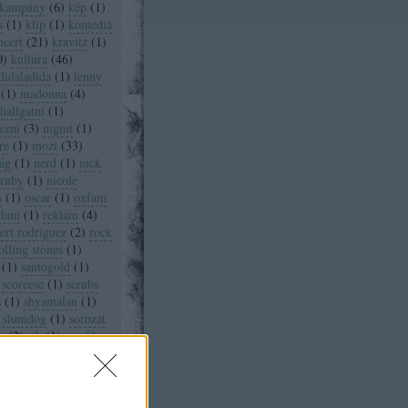
kampány
(
6
)
kép
(
1
)
s
(
1
)
klip
(
1
)
komedia
ncert
(
21
)
kravitz
(
1
)
0
)
kultúra
(
46
)
didaladida
(
1
)
lenny
(
1
)
madonna
(
4
)
allgatni
(
1
)
ezni
(
3
)
mgmt
(
1
)
re
(
1
)
mozi
(
33
)
ág
(
1
)
nerd
(
1
)
nick
ornby
(
1
)
nicole
s
(
1
)
oscar
(
1
)
oxfam
klam
(
1
)
reklám
(
4
)
ert rodriguez
(
2
)
rock
olling stones
(
1
)
(
1
)
santogold
(
1
)
scorcese
(
1
)
scrubs
s
(
1
)
shyamalan
(
1
)
slumdog
(
1
)
sorozat
y
(
2
)
stb
(
1
)
szarfilm
orú
(
2
)
tánc
(
1
)
the
1
)
tim burton
(
4
)
ilight
(
1
)
újdonság
s
(
1
)
vanity fair
(
3
)