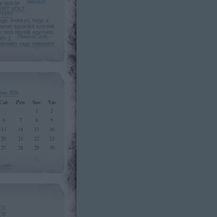
le igazán
(
2009.03.07.
ÉRT VOLT
????
a: érdekes, hogy a
nemet egyaránt szeretik
úk nem figyelik egymást,
én ;)
(
2009.03.03. 19:35
)
mémelés vagy mittomén!
ztus 2026
Csü
Pén
Szo
Vas
1
2
6
7
8
9
13
14
15
16
20
21
22
23
27
28
29
30
rchív
(
1
)
(
3
)