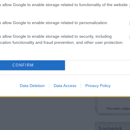
o allow Google to enable storage related to functionality of the website
Kötelező Olvasmán
Vanity Fair
o allow Google to enable storage related to personalization.
o allow Google to enable storage related to security, including
cation functionality and fraud prevention, and other user protection.
HTML
CONFIRM
Kedvenc Játék
Data Deletion
Data Access
Privacy Policy
The web's origin
Szerintetek.....