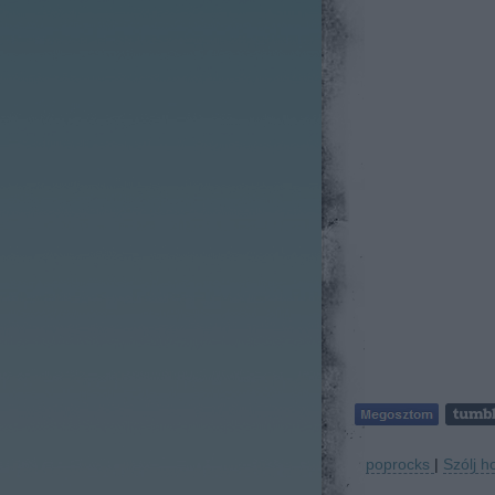
poprocks
|
Szólj h