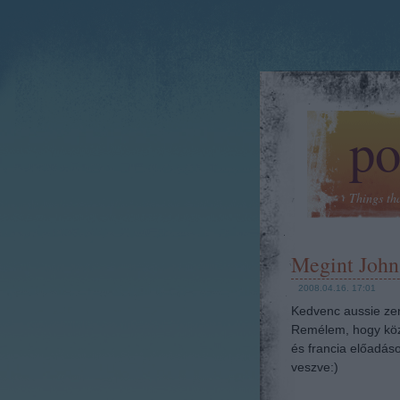
po
Things th
Megint John
2008.04.16. 17:01
Kedvenc aussie zen
Remélem, hogy köze
és francia előadá
veszve:)